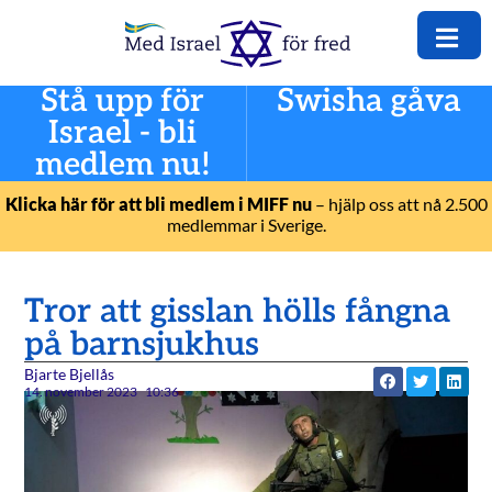
Stå upp för
Swisha gåva
Israel - bli
medlem nu!
Klicka här för att bli medlem i MIFF nu
– hjälp oss att nå 2.500
medlemmar i Sverige.
Tror att gisslan hölls fångna
på barnsjukhus
Bjarte Bjellås
14. november 2023
10:36