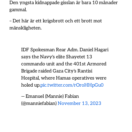
Den yngsta kidnappade gisslan är bara 10 månader
gammal.
– Det här är ett krigsbrott och ett brott mot
mänskligheten.
IDF Spokesman Rear Adm. Daniel Hagari
says the Navy's elite Shayetet 13
commando unit and the 401st Armored
Brigade raided Gaza City's Rantisi
Hospital, where Hamas operatives were
holed up.
pic.twitter.com/rOroHHpGu0
— Emanuel (Mannie) Fabian
(@manniefabian)
November 13, 2023