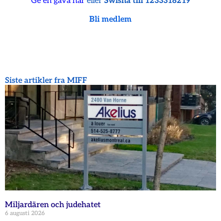
Ge en gåva här
eller
Swisha till 1233318219
Bli medlem
Siste artikler fra MIFF
Miljardären och judehatet
6 augusti 2026