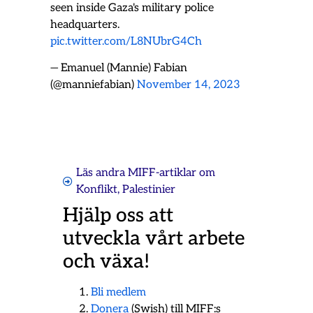
seen inside Gaza's military police
headquarters.
pic.twitter.com/L8NUbrG4Ch
— Emanuel (Mannie) Fabian
(@manniefabian)
November 14, 2023
Läs andra MIFF-artiklar om
Konflikt
,
Palestinier
Hjälp oss att
utveckla vårt arbete
och växa!
Bli medlem
Donera
(Swish) till MIFF:s