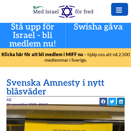
Stå upp för
Swisha gåva
Israel - bli
medlem nu!
Klicka här för att bli medlem i MIFF nu
– hjälp oss att nå 2.500
medlemmar i Sverige.
Svenska Amnesty i nytt
blåsväder
AE
20. november 2025
23:47