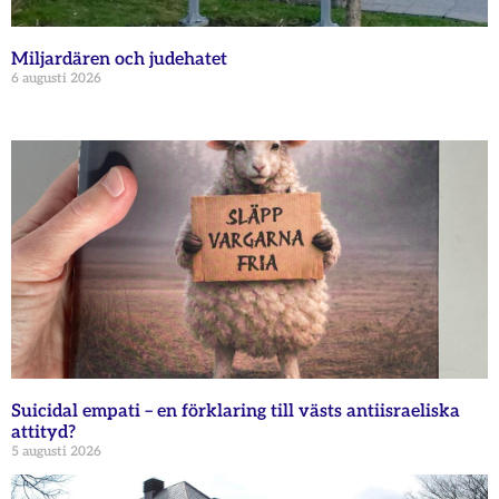
Miljardären och judehatet
6 augusti 2026
Suicidal empati – en förklaring till västs antiisraeliska
attityd?
5 augusti 2026