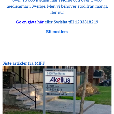
över 15 000 medlemmar i Norge och över 1 400
medlemmar i Sverige. Men vi behöver stöd från många
fler nu!
Ge en gåva här
eller
Swisha till 1233318219
Bli medlem
Siste artikler fra MIFF