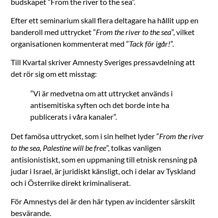
budskapet ”From the river to the sea”.
Efter ett seminarium skall flera deltagare ha hållit upp en
banderoll med uttrycket ”
From the river to the sea
”, vilket
organisationen kommenterat med ”
Tack för igår!
”.
Till Kvartal skriver Amnesty Sveriges pressavdelning att
det rör sig om ett misstag:
”Vi är medvetna om att uttrycket används i
antisemitiska syften och det borde inte ha
publicerats i våra kanaler”.
Det famösa uttrycket, som i sin helhet lyder ”
From the river
to the sea, Palestine will be free
”, tolkas vanligen
antisionistiskt, som en uppmaning till etnisk rensning på
judar i Israel, är juridiskt känsligt, och i delar av Tyskland
och i Österrike direkt kriminaliserat.
För Amnestys del är den här typen av incidenter särskilt
besvärande.