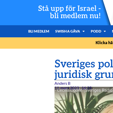
Stå upp för Israel -
bli medlem nu!
BLI MEDLEM
SWISHA GÅVA
PODD
Klicka hä
Sveriges po
juridisk gr
Anders B
11. mars 2023
16:23