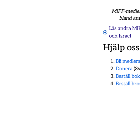
MIFF-medlemm
bland ann
Läs andra MI
och Israel
Hjälp oss
Bli medle
Donera
(Sw
Beställ bo
Beställ br