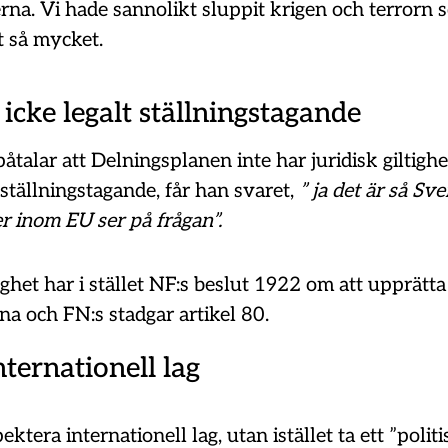
erna. Vi hade sannolikt sluppit krigen och terrorn
t så mycket.
t icke legalt ställningstagande
åtalar att Delningsplanen inte har juridisk giltighe
t ställningstagande, får han svaret,
” ja det är så Sv
r inom EU ser på frågan”.
tighet har i stället NF:s beslut 1922 om att upprätta
tina och FN:s stadgar artikel 80.
nternationell lag
ektera internationell lag, utan istället ta ett ”politi