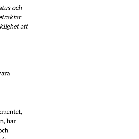
atus och
etraktar
lighet att
vara
ementet,
n, har
och