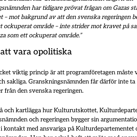
snämnden har tidigare prövat frågan om Gazas st
det – mot bakgrund av att den svenska regeringen b
 ockuperat område – inte strider mot kravet på sak
za som ett ockuperat område.”
att vara opolitiska
ket viktig princip är att programföretagen måste 
och sakliga. Granskningsnämnden får därför inte ta
er från den svenska regeringen.
tå och kartlägga hur Kulturutskottet, Kulturdepart
nämnden och regeringen bygger sin argumentatio
t i kontakt med ansvariga på Kulturdepartementet 