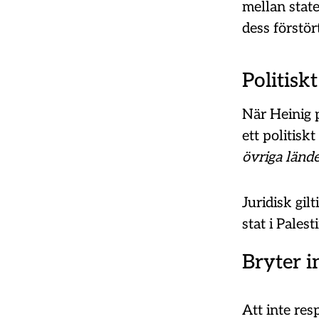
mellan stat
dess förstör
Politisk
När Heinig p
ett politisk
övriga lände
Juridisk gil
stat i Pales
Bryter i
Att inte resp