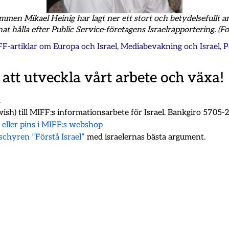
en Mikael Heinig har lagt ner ett stort och betydelsefullt a
at hålla efter Public Service-företagens Israelrapportering. (Fo
FF-artiklar om
Europa och Israel
,
Mediabevakning och Israel
,
P
 att utveckla vårt arbete och växa!
m
ish) till MIFF:s informationsarbete för Israel. Bankgiro 5705
k eller pins i MIFF:s webshop
oschyren ”Förstå Israel”
med israelernas bästa argument.