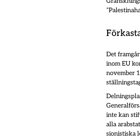
Gransknings
”Palestinah
Förkasta
Det framgår
inom EU kom
november 19
ställningsta
Delningsplan
Generalförs
inte kan stif
alla arabsta
sionistiska 