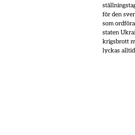
ställningsta
för den sve
som ordföra
staten Ukra
krigsbrott m
lyckas allt