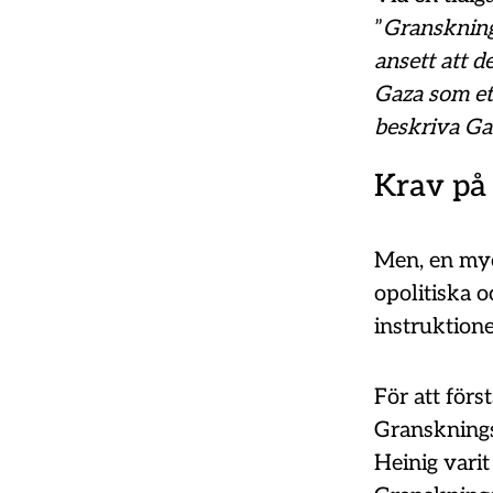
”
Granskning
ansett att 
Gaza som ett
beskriva Ga
Krav på 
Men, en myc
opolitiska 
instruktion
För att förs
Gransknings
Heinig vari