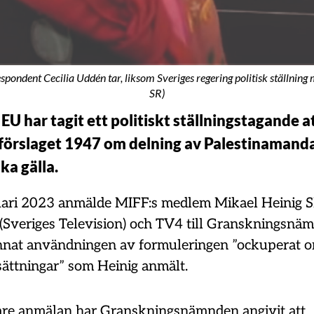
pondent Cecilia Uddén tar, liksom Sveriges regering politisk ställning 
SR)
EU har tagit ett politiskt ställningstagande a
förslaget 1947 om delning av Palestinamanda
ska gälla.
ari 2023 anmälde MIFF:s medlem Mikael Heinig S
 (Sveriges Television) och TV4 till Granskningsnä
nnat användningen av formuleringen ”ockuperat 
sättningar” som Heinig anmält.
gare anmälan har Granskningsnämnden angivit att