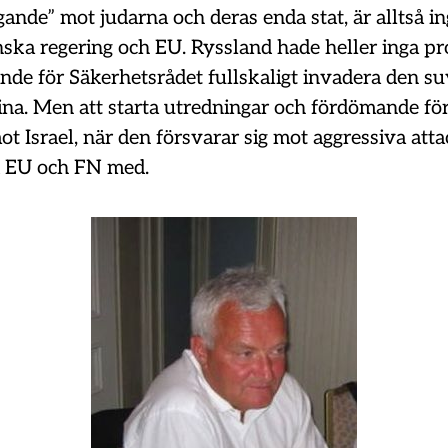
gande” mot judarna och deras enda stat, är alltså i
nska regering och EU. Ryssland hade heller inga pr
nde för Säkerhetsrådet fullskaligt invadera den s
ina. Men att starta utredningar och fördömande för
ot Israel, när den försvarar sig mot aggressiva atta
id EU och FN med.