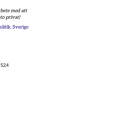
rbete med att
to privat)
olitik
,
Sverige
-2524