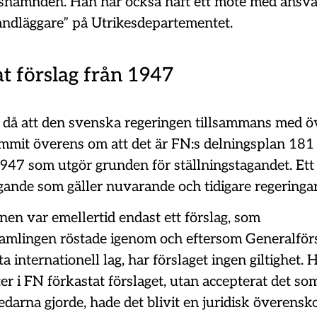
nämnden. Han har också haft ett möte med ansva
andläggare” på Utrikesdepartementet.
t förslag från 1947
 då att den svenska regeringen tillsammans med ö
mit överens om att det är FN:s delningsplan 181
47 som utgör grunden för ställningstagandet. Ett
gande som gäller nuvarande och tidigare regeringar
en var emellertid endast ett förslag, som
amlingen röstade igenom och eftersom Generalfö
ta internationell lag, har förslaget ingen giltighet. 
ter i FN förkastat förslaget, utan accepterat det so
ledarna gjorde, hade det blivit en juridisk överen