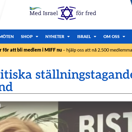
MÖTEN
SHOP
NYHETER
ISRAEL
OM OSS
r för att bli medlem i MIFF nu
– hjälp oss att nå 2.500 medlemmar
litiska ställningstagan
und