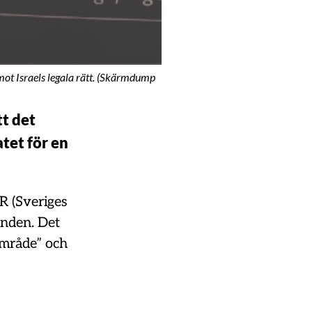
mot Israels legala rätt. (Skärmdump
tt det
tet för en
R (Sveriges
mnden. Det
område” och