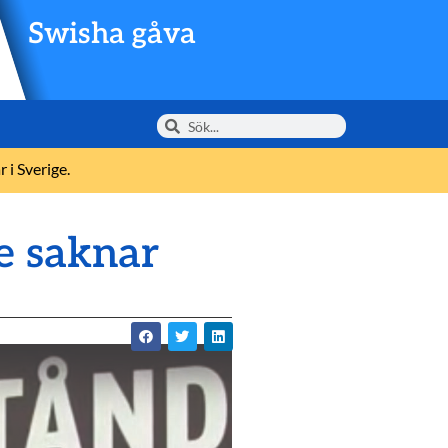
Swisha gåva
 i Sverige.
de saknar