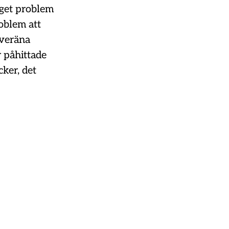
nget problem
oblem att
uveräna
 påhittade
cker, det