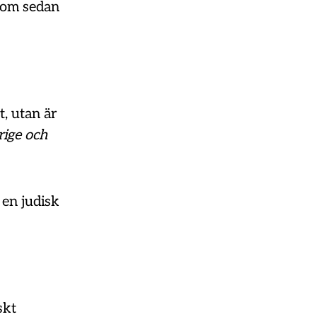
 som sedan
t, utan är
erige och
 en judisk
skt