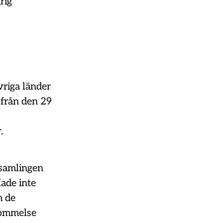
rig
vriga länder
 från den 29
.
rsamlingen
Hade inte
m de
skommelse