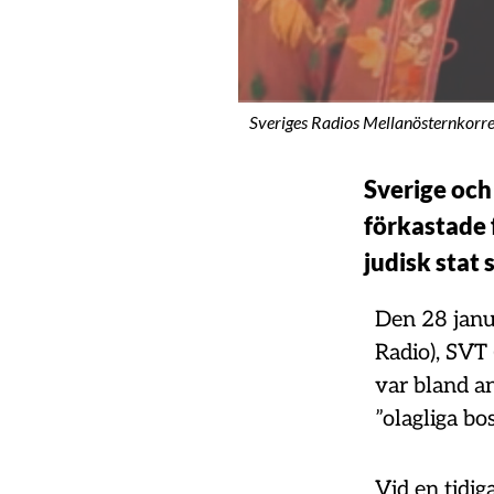
Sveriges Radios Mellanösternkorres
Sverige och 
förkastade 
judisk stat 
Den 28 janu
Radio), SVT
var bland a
”olagliga bo
Vid en tidi