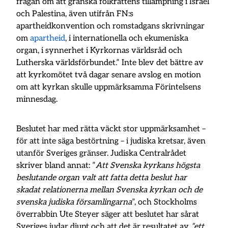
frågan om att granska folkrättens tillämpning i Israel
och Palestina, även utifrån FN:s
apartheidkonvention och romstadgans skrivningar
om
apartheid
, i internationella och ekumeniska
organ, i synnerhet i Kyrkornas världsråd och
Lutherska världsförbundet.” Inte blev det bättre av
att kyrkomötet två dagar senare avslog en motion
om att kyrkan skulle uppmärksamma Förintelsens
minnesdag.
Beslutet har med rätta väckt stor uppmärksamhet –
för att inte säga bestörtning – i judiska kretsar, även
utanför Sveriges gränser. Judiska Centralrådet
skriver bland annat: ”
Att Svenska kyrkans högsta
beslutande organ valt att fatta detta beslut har
skadat relationerna mellan Svenska kyrkan och de
svenska judiska församlingarna
”, och Stockholms
överrabbin Ute Steyer säger att beslutet har sårat
Sveriges judar djupt och att det är resultatet av
”ett