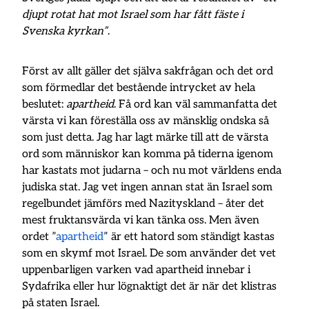
djupt rotat hat mot Israel som har fått fäste i
Svenska kyrkan”
.
Först av allt gäller det själva sakfrågan och det ord
som förmedlar det bestående intrycket av hela
beslutet:
apartheid
. Få ord kan väl sammanfatta det
värsta vi kan föreställa oss av mänsklig ondska så
som just detta. Jag har lagt märke till att de värsta
ord som människor kan komma på tiderna igenom
har kastats mot judarna – och nu mot världens enda
judiska stat. Jag vet ingen annan stat än Israel som
regelbundet jämförs med Nazityskland – åter det
mest fruktansvärda vi kan tänka oss. Men även
ordet ”
apartheid
” är ett hatord som ständigt kastas
som en skymf mot Israel. De som använder det vet
uppenbarligen varken vad apartheid innebar i
Sydafrika eller hur lögnaktigt det är när det klistras
på staten Israel.