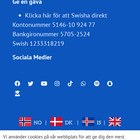
Ge en gåva
Klicka här för att Swisha direkt
Kontonummer 5146-10 924 77
Bankgironummer 5705-2524
Swish 1233318219
Sociala Medier
NO
|
DK
|
IS
|
TRANSLATE
Vi använder cookies på vår webbplats för att ge dig den mest