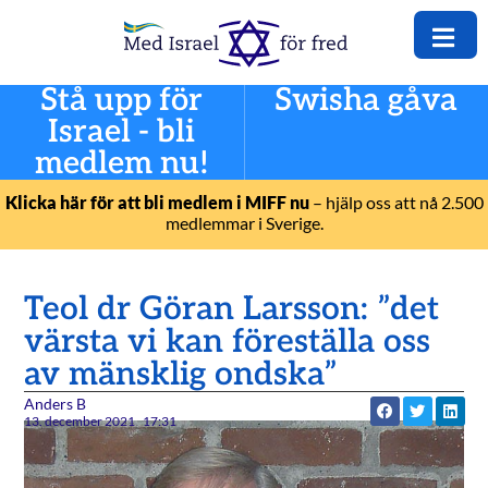
Stå upp för
Swisha gåva
Israel - bli
medlem nu!
Klicka här för att bli medlem i MIFF nu
– hjälp oss att nå 2.500
medlemmar i Sverige.
Teol dr Göran Larsson: ”det
värsta vi kan föreställa oss
av mänsklig ondska”
Anders B
13. december 2021
17:31