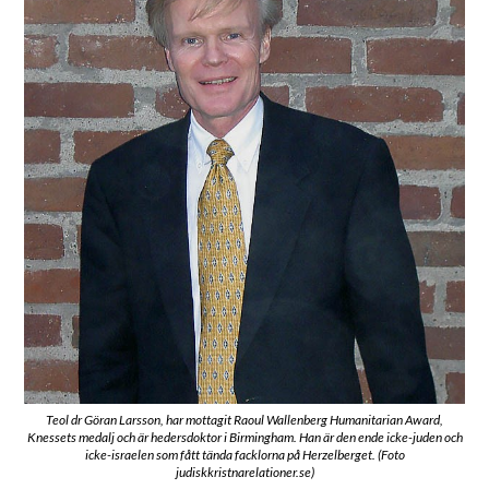
Teol dr Göran Larsson, har mottagit Raoul Wallenberg Humanitarian Award,
Knessets medalj och är hedersdoktor i Birmingham. Han är den ende icke-juden och
icke-israelen som fått tända facklorna på Herzelberget. (Foto
judiskkristnarelationer.se)