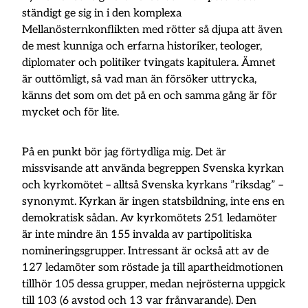
ständigt ge sig in i den komplexa
Mellanösternkonflikten med rötter så djupa att även
de mest kunniga och erfarna historiker, teologer,
diplomater och politiker tvingats kapitulera. Ämnet
är outtömligt, så vad man än försöker uttrycka,
känns det som om det på en och samma gång är för
mycket och för lite.
På en punkt bör jag förtydliga mig. Det är
missvisande att använda begreppen Svenska kyrkan
och kyrkomötet – alltså Svenska kyrkans ”riksdag” –
synonymt. Kyrkan är ingen statsbildning, inte ens en
demokratisk sådan. Av kyrkomötets 251 ledamöter
är inte mindre än 155 invalda av partipolitiska
nomineringsgrupper. Intressant är också att av de
127 ledamöter som röstade ja till apartheidmotionen
tillhör 105 dessa grupper, medan nejrösterna uppgick
till 103 (6 avstod och 13 var frånvarande). Den