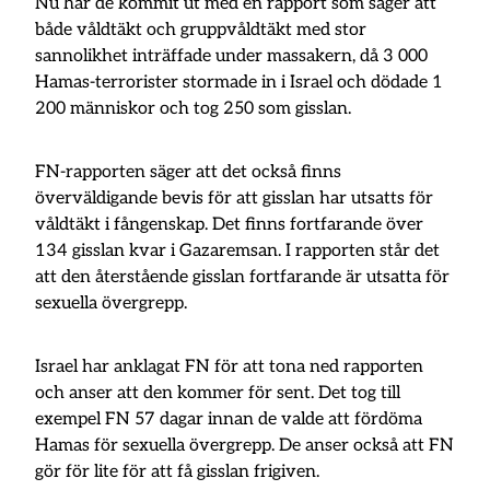
Nu har de kommit ut med en rapport som säger att
både våldtäkt och gruppvåldtäkt med stor
sannolikhet inträffade under massakern, då 3 000
Hamas-terrorister stormade in i Israel och dödade 1
200 människor och tog 250 som gisslan.
FN-rapporten säger att det också finns
överväldigande bevis för att gisslan har utsatts för
våldtäkt i fångenskap. Det finns fortfarande över
134 gisslan kvar i Gazaremsan. I rapporten står det
att den återstående gisslan fortfarande är utsatta för
sexuella övergrepp.
Israel har anklagat FN för att tona ned rapporten
och anser att den kommer för sent. Det tog till
exempel FN 57 dagar innan de valde att fördöma
Hamas för sexuella övergrepp. De anser också att FN
gör för lite för att få gisslan frigiven.