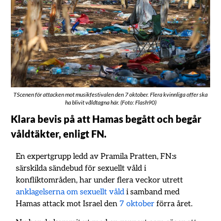
TScenen för attacken mot musikfestivalen den 7 oktober. Flera kvinnliga offer ska
ha blivit våldtagna här. (Foto: Flash90)
Klara bevis på att Hamas begått och begår
våldtäkter, enligt FN.
En expertgrupp ledd av Pramila Pratten, FN:s
särskilda sändebud för sexuellt våld i
konfliktområden, har under flera veckor utrett
anklagelserna om sexuellt våld
i samband med
Hamas attack mot Israel den
7 oktober
förra året.