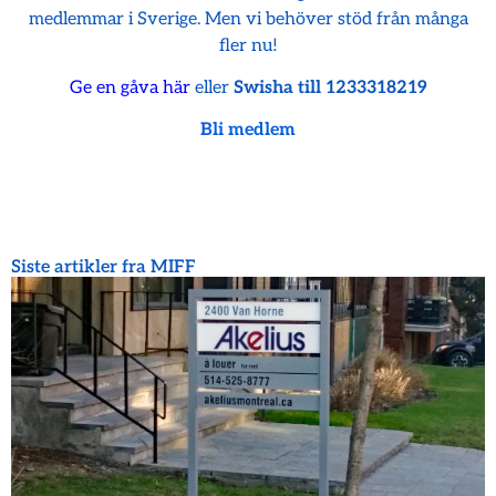
medlemmar i Sverige. Men vi behöver stöd från många
fler nu!
Ge en gåva här
eller
Swisha till 1233318219
Bli medlem
Siste artikler fra MIFF