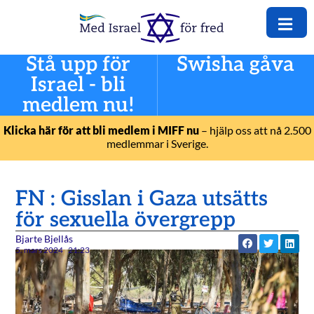
Stå upp för
Swisha gåva
Israel - bli
medlem nu!
Klicka här för att bli medlem i MIFF nu
– hjälp oss att nå 2.500
medlemmar i Sverige.
FN : Gisslan i Gaza utsätts
för sexuella övergrepp
Bjarte Bjellås
5. mars 2024
21:23