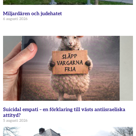
Miljardären och judehatet
6 augusti 2026
Suicidal empati – en förklaring till västs antiisraeliska
attityd?
5 augusti 2026