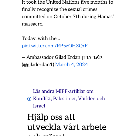
It took the United Nations five months to
finally recognize the sexual crimes
committed on October 7th during Hamas’
massacre.
Today, with the…
pic.twitter.com/RP5zOHZQrF
— Ambassador Gilad Erdan גלעד ארדן
(@giladerdan1)
March 4, 2024
Läs andra MIFF-artiklar om
Konflikt
,
Palestinier
,
Världen och
Israel
Hjälp oss att
utveckla vårt arbete