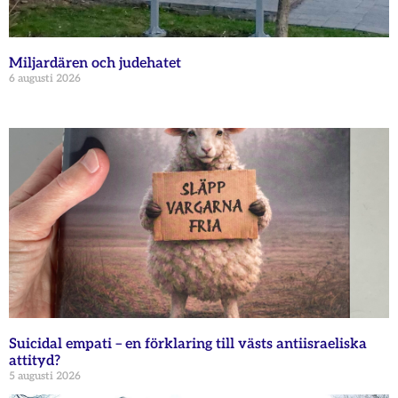
Miljardären och judehatet
6 augusti 2026
Suicidal empati – en förklaring till västs antiisraeliska
attityd?
5 augusti 2026