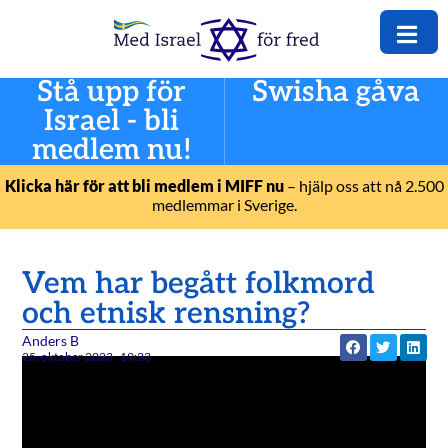
Stå upp för
Swisha gåva
Israel - bli
medlem nu!
Klicka här för att bli medlem i MIFF nu
– hjälp oss att nå 2.500
medlemmar i Sverige.
Vem har begått folkmord
och etnisk rensning?
Anders B
25. oktober 2023
19:23