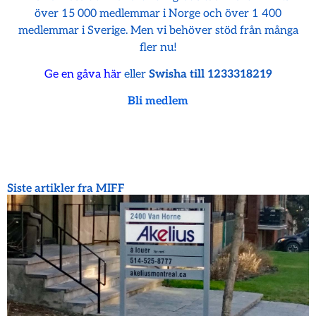
över 15 000 medlemmar i Norge och över 1 400
medlemmar i Sverige. Men vi behöver stöd från många
fler nu!
Ge en gåva här
eller
Swisha till 1233318219
Bli medlem
Siste artikler fra MIFF