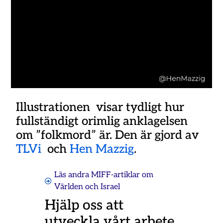
Illustrationen visar tydligt hur
fullständigt orimlig anklagelsen
om ”folkmord” är. Den är gjord av
TLVi
och
Hen Mazzig
.
Läs andra MIFF-artiklar om
Världen och Israel
Hjälp oss att
utveckla vårt arbete