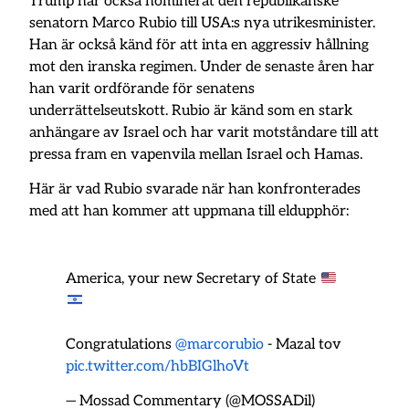
Trump har också nominerat den republikanske
senatorn Marco Rubio till USA:s nya utrikesminister.
Han är också känd för att inta en aggressiv hållning
mot den iranska regimen. Under de senaste åren har
han varit ordförande för senatens
underrättelseutskott. Rubio är känd som en stark
anhängare av Israel och har varit motståndare till att
pressa fram en vapenvila mellan Israel och Hamas.
Här är vad Rubio svarade när han konfronterades
med att han kommer att uppmana till eldupphör:
America, your new Secretary of State
Congratulations
@marcorubio
- Mazal tov
pic.twitter.com/hbBIGlhoVt
— Mossad Commentary (@MOSSADil)