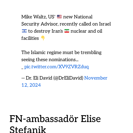
Mike Waltz, US'
new National
Security Advisor, recently called on Israel
to destroy Iran's
nuclear and oil
facilities
The Islamic regime must be trembling
seeing these nominations...
_
pic.twitter.com/XV9ZVRZduq
— Dr. Eli David (@DrEliDavid)
November
12, 2024
FN-ambassadör Elise
Stefanik