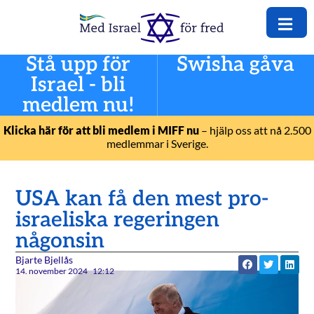
Stå upp för
Swisha gåva
Israel - bli
medlem nu!
Klicka här för att bli medlem i MIFF nu
– hjälp oss att nå 2.500
medlemmar i Sverige.
USA kan få den mest pro-
israeliska regeringen
någonsin
Bjarte Bjellås
14. november 2024
12:12