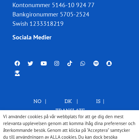
Kontonummer 5146-10 924 77
Bankgironummer 5705-2524
Swish 1233318219
Sociala Medier
NO
|
DK
|
IS
|
TRANSLATE
Vi använder cookies på vår webbplats för att ge dig den mest
relevanta upplevelsen genom att komma ihåg dina preferenser och
återkommande besök. Genom att klicka på "Acceptera" samtycker
du till användningen av ALLA cookies. Du kan dock besöka