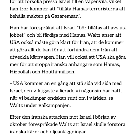
för att försöka pressa Israel till en vapenvila, vilket
han tror kommer att ”tillåta Hamas-terroristerna att
behålla makten på Gazaremsan”.
Han har förespråkat att Israel ”bör tillåtas att avsluta
jobbet” och bli färdiga med Hamas. Waltz anser att
USA också måste göra klart för Iran, att de kommer
att göra allt de kan för att förhindra dem från att
utveckla kärnvapen. Han vill också att USA ska göra
mer för att stoppa iranska anhängare som Hamas,
Hizbollah och Houthi-milisen.
– USA kommer än en gång att stå sida vid sida med
Israel, den viktigaste allierade vi någonsin har haft,
när vi bekämpar ondskan runt om i världen, sa
Waltz under valkampanjen.
Efter den iranska attacken mot Israel i början av
oktober förespråkade Waltz att Israel skulle förstöra
iranska kärn- och oljeanläggningar.