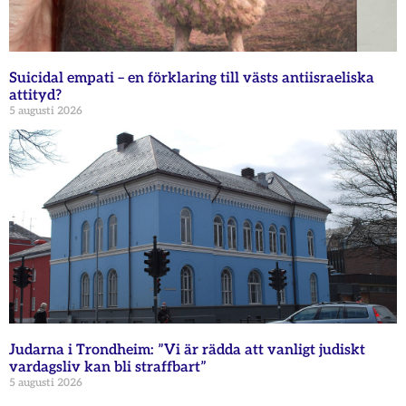
Suicidal empati – en förklaring till västs antiisraeliska
attityd?
5 augusti 2026
Judarna i Trondheim: ”Vi är rädda att vanligt judiskt
vardagsliv kan bli straffbart”
5 augusti 2026