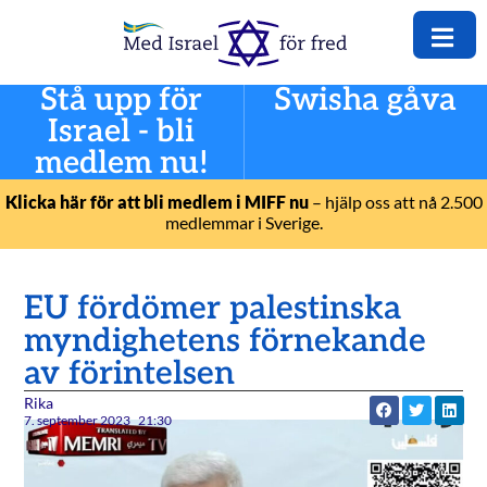
Stå upp för
Swisha gåva
Israel - bli
medlem nu!
Klicka här för att bli medlem i MIFF nu
– hjälp oss att nå 2.500
medlemmar i Sverige.
EU fördömer palestinska
myndighetens förnekande
av förintelsen
Rika
7. september 2023
21:30