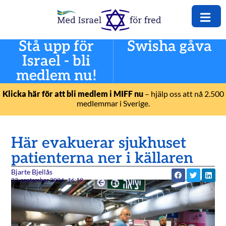
Stå upp för
Swisha gåva
Israel - bli
medlem nu!
Klicka här för att bli medlem i MIFF nu
– hjälp oss att nå 2.500
medlemmar i Sverige.
Här evakuerar sjukhuset
patienterna ner i källaren
Bjarte Bjellås
23. september 2024
16:19