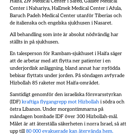
Haifa, Ziv Medical Center i Safed, Galilee Medical
Center i Nahariya, HaEmek Medical Center i Afula,
Baruch Padeh Medical Center utanför Tiberias och
de italienska och engelska sjukhusen i Nasaret.
All behandling som inte är absolut nödvändig har
ställts in på sjukhusen.
En talesperson för Rambam-sjukhuset i Haifa säger
att de arbetar med att flytta ner patienter i en
underjordisk anläggning, bland annat har nyfödda
bebisar flyttats under jorden. På söndagen avfyrade
Hizbollah 85 raketer mot Haifa-området.
Samtidigt genomför den israeliska försvarsstyrkan
(IDF)
kraftiga flygangrepp mot Hizbollah
i södra och
östra Libanon. Under morgontimmarna på
måndagen bombade IDF över 300 Hizbollah-mål.
Målet är att återställa säkerheten i norra Israel, så att
upp till
80 000 evakuerade kan återvända hem.