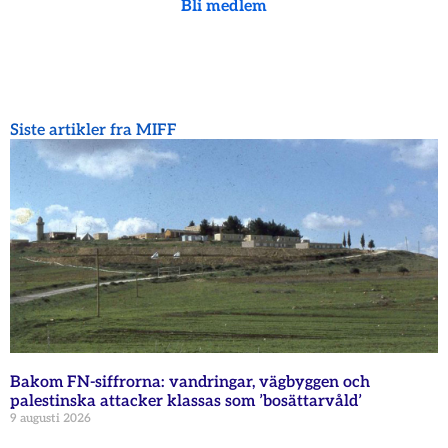
Bli medlem
Siste artikler fra MIFF
Bakom FN-siffrorna: vandringar, vägbyggen och
palestinska attacker klassas som ’bosättarvåld’
9 augusti 2026