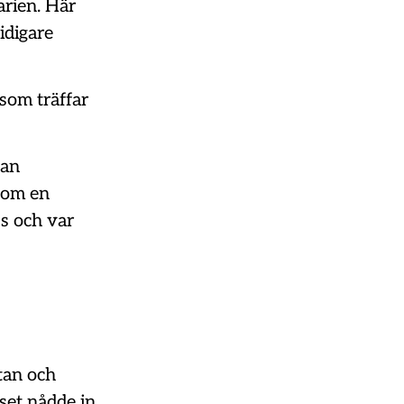
arien. Här
tidigare
 som träffar
lan
 om en
s och var
utan och
set nådde in