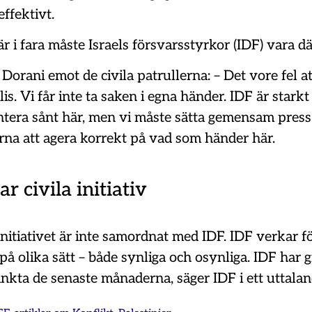
effektivt.
är i fara måste Israels försvarsstyrkor (IDF) vara dä
 Dorani emot de civila patrullerna: – Det vore fel a
lis. Vi får inte ta saken i egna händer. IDF är stark
tera sånt här, men vi måste sätta gemensam press
na att agera korrekt på vad som händer här.
ar civila initiativ
 initiativet är inte samordnat med IDF. IDF verkar f
på olika sätt – både synliga och osynliga. IDF har gr
nkta de senaste månaderna, säger IDF i ett uttalan