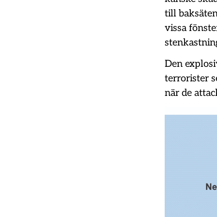
till baksäte
vissa fönste
stenkastnin
Den explos
terrorister
när de attac