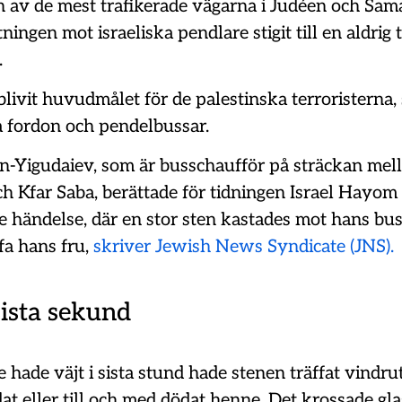
n av de mest trafikerade vägarna i Judéen och Sam
ningen mot israeliska pendlare stigit till en aldrig 
.
livit huvudmålet för de palestinska terroristerna,
a fordon och pendelbussar.
n-Yigudaiev, som är busschaufför på sträckan mel
 Kfar Saba, berättade för tidningen Israel Hayom
händelse, där en stor sten kastades mot hans bus
ffa hans fru,
skriver Jewish News Syndicate (JNS).
sista sekund
e hade väjt i sista stund hade stenen träffat vindr
t eller till och med dödat henne. Det krossade gla