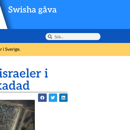
Swisha gåva
 i Sverige.
sraeler i
skadad