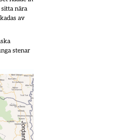
 sitta nära
skadas av
nska
unga stenar