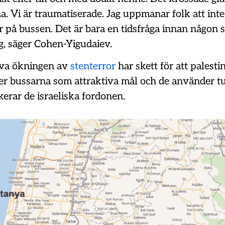
na. Vi är traumatiserade. Jag uppmanar folk att inte
r på bussen. Det är bara en tidsfråga innan någon 
g, säger Cohen-Yigudaiev.
iva ökningen av
stenterror
har skett för att palesti
 ser bussarna som attraktiva mål och de använder t
kerar de israeliska fordonen.