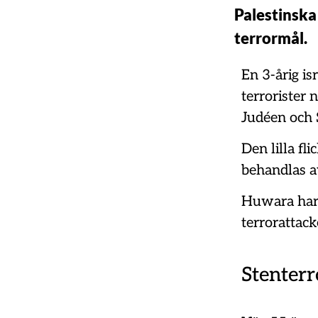
Palestinska 
terrormål.
En 3-årig is
terrorister 
Judéen och 
Den lilla fl
behandlas av
Huwara har l
terrorattack
Stenterr