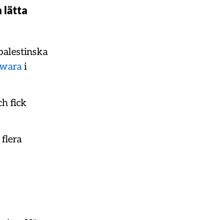
 lätta
 palestinska
wara
i
ch fick
 flera