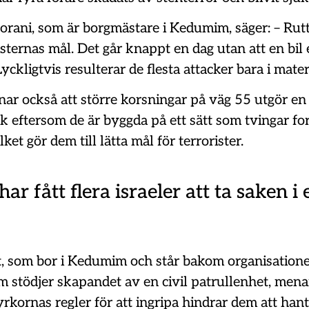
rani, som är borgmästare i Kedumim, säger: – Rut
risternas mål. Det går knappt en dag utan att en bil 
Lyckligtvis resulterar de flesta attacker bara i mater
nar också att större korsningar på väg 55 utgör en
k eftersom de är byggda på ett sätt som tvingar fo
lket gör dem till lätta mål för terrorister.
ar fått flera israeler att ta saken i
, som bor i Kedumim och står bakom organisation
 stödjer skapandet av en civil patrullenhet, mena
rkornas regler för att ingripa hindrar dem att han