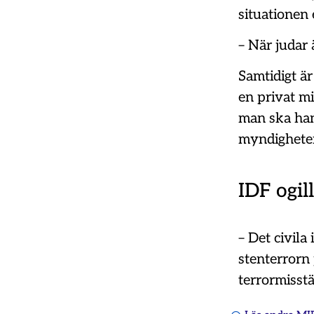
situationen 
– När judar 
Samtidigt är
en privat mi
man ska han
myndigheter
IDF ogill
– Det civila
stenterrorn 
terrormisstä