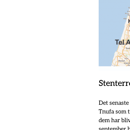
Stenterr
Det senaste 
Tnufa som tr
dem har bliv
september ha