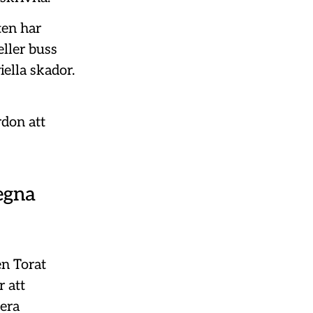
ten har
eller buss
iella skador.
rdon att
 egna
en Torat
r att
tera