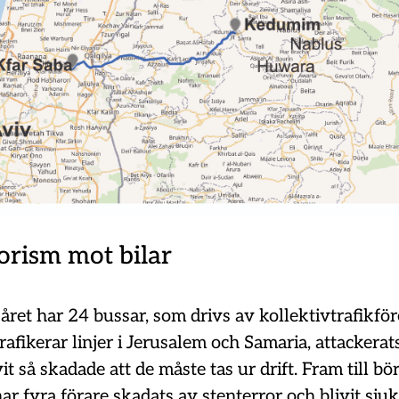
orism mot bilar
året har 24 bussar, som drivs av kollektivtrafikför
afikerar linjer i Jerusalem och Samaria, attackera
it så skadade att de måste tas ur drift. Fram till bö
r fyra förare skadats av stenterror och blivit sju