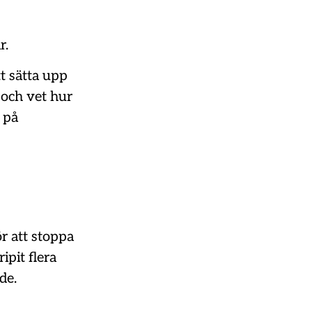
r.
tt sätta upp
t och vet hur
 på
ör att stoppa
ipit flera
de.