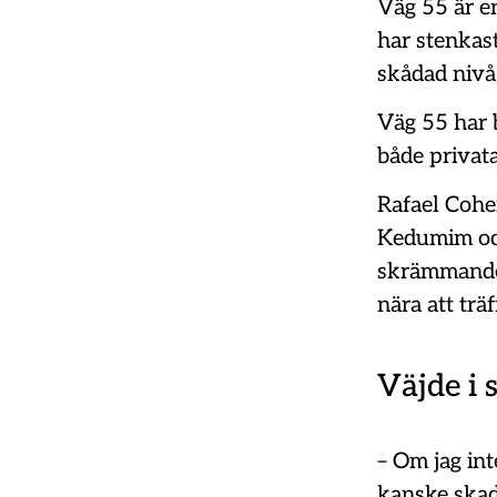
Väg 55 är e
har stenkast
skådad nivå
Väg 55 har b
både privat
Rafael Cohe
Kedumim och
skrämmande 
nära att trä
Väjde i 
– Om jag int
kanske skada