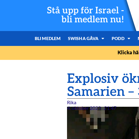
Stå upp för Israel -
bli medlem nu!
BLI MEDLEM
SWISHA GÅVA
PODD
Klicka hä
Explosiv ökn
Samarien – 3
Rika
4. oktober 2023
21:47