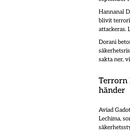
Hannanal Do
blivit terro
attackeras. 
Dorani beto
säkerhetsris
sakta ner, vi
Terrorn h
händer
Aviad Gadot
Lechima, som
säkerhetssty