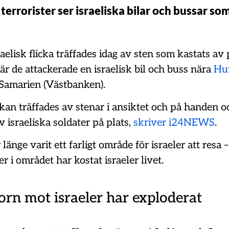
terrorister ser israeliska bilar och bussar som
raelisk flicka träffades idag av sten som kastats av
när de attackerade en israelisk bil och buss nära
Hu
Samarien (Västbanken).
ickan träffades av stenar i ansiktet och på handen o
 israeliska soldater på plats,
skriver i24NEWS
.
änge varit ett farligt område för israeler att resa –
er i området har kostat israeler livet.
orn mot israeler har exploderat