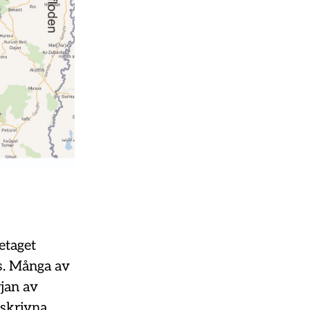
etaget
ts. Många av
rjan av
kskrivna.