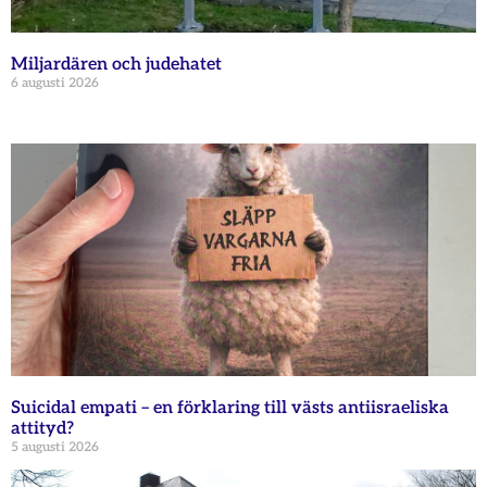
Miljardären och judehatet
6 augusti 2026
Suicidal empati – en förklaring till västs antiisraeliska
attityd?
5 augusti 2026