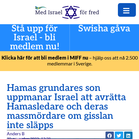
Stå upp för
Swisha gåva
Israel - bli
medlem nu!
Klicka här för att bli medlem i MIFF nu
– hjälp oss att nå 2.500
medlemmar i Sverige.
Hamas grundares son
uppmanar Israel att avrätta
Hamasledare och deras
massmördare om gisslan
inte släpps
Anders B
30. november 2023
13:29