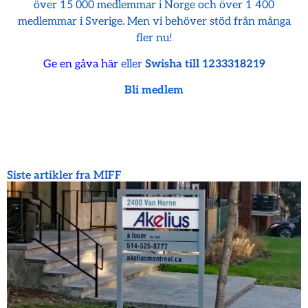
över 15 000 medlemmar i Norge och över 1 400
medlemmar i Sverige. Men vi behöver stöd från många
fler nu!
Ge en gåva här
eller
Swisha till 1233318219
Bli medlem
Siste artikler fra MIFF