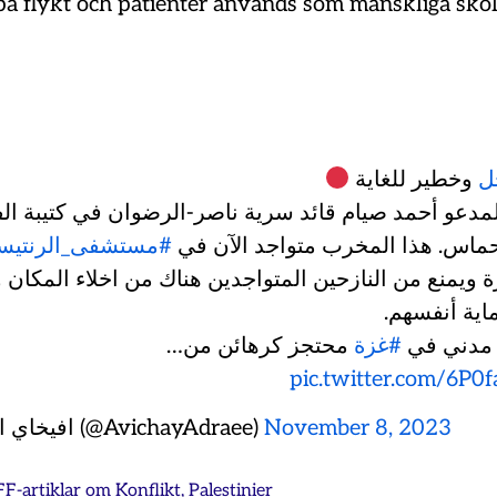
å flykt och patienter används som mänskliga sköl
#
وخطير للغاية
لمدعو أحمد صيام قائد سرية ناصر-الرضوان في كتيبة ال
لحماس. هذا المخرب متواجد الآن في
مستشفى_الرنتيسي
ة ويمنع من النازحين المتواجدين هناك من اخلاء المكان و
حماية أنفسهم
 مدني في
#غزة
محتجز كرهائن من…
pic.twitter.com/6P0
— افيخاي ادرعي (@AvichayAdraee)
November 8, 2023
FF-artiklar om
Konflikt
,
Palestinier