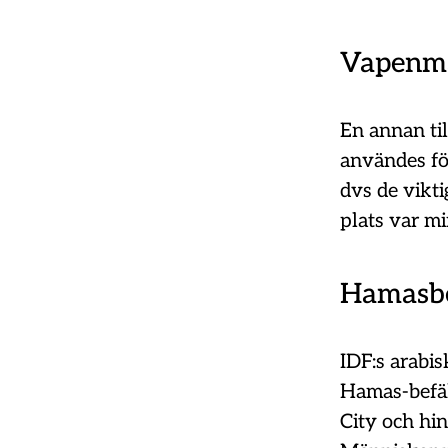
Vapenma
En annan til
användes för
dvs de vikt
plats var mi
Hamasbe
IDF:s arabi
Hamas-befä
City och hi