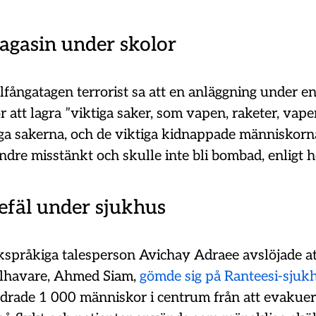
gasin under skolor
lfångatagen terrorist sa att en anläggning under e
 att lagra ”viktiga saker, som vapen, raketer, vap
iga sakerna, och de viktiga kidnappade människorn
ndre misstänkt och skulle inte bli bombad, enligt
fäl under sjukhus
skspråkiga talesperson Avichay Adraee avslöjade at
lhavare, Ahmed Siam,
gömde sig på Ranteesi-sjuk
ndrade 1 000 människor i centrum från att evakuer