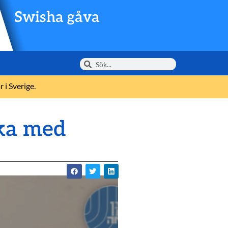
Swisha gåva
 i Sverige.
åka med