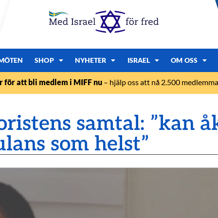
MÖTEN
SHOP
NYHETER
ISRAEL
OM OSS
r för att bli medlem i MIFF nu
– hjälp oss att nå 2.500 medlemmar
ristens samtal: ”kan 
lans som helst”