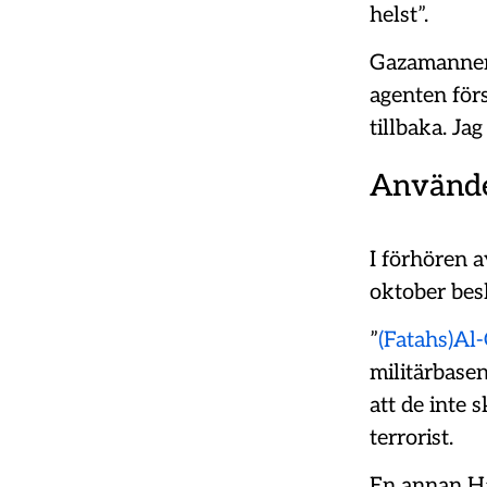
helst”.
Gazamannen 
agenten för
tillbaka. Ja
Använde
I förhören 
oktober besk
”
(Fatahs)Al
militärbase
att de inte 
terrorist.
En annan Ha