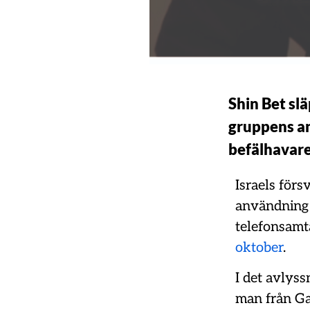
Shin Bet sl
gruppens an
befälhavare
Israels förs
användning 
telefonsamta
oktober
.
I det avlyss
man från Ga