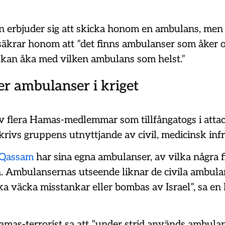
erbjuder sig att skicka honom en ambulans, me
säkrar honom att ”det finns ambulanser som åker
g kan åka med vilken ambulans som helst.”
r ambulanser i kriget
av flera Hamas-medlemmar som tillfångatogs i atta
rivs gruppens utnyttjande av civil, medicinsk infr
-Qassam
har sina egna ambulanser, av vilka några 
n. Ambulansernas utseende liknar de civila ambula
ska väcka misstankar eller bombas av Israel”, sa e
mas-terrorist sa att ”under strid används ambula