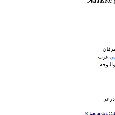
Människor p
فرقان
#
غرب
التوجه
Läs andra MI