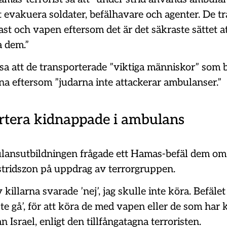
t evakuera soldater, befälhavare och agenter. De t
ast och vapen eftersom det är det säkraste sättet a
a dem.”
 sa att de transporterade ”viktiga människor” som 
a eftersom ”judarna inte attackerar ambulanser.”
rtera kidnappade i ambulans
ansutbildningen frågade ett Hamas-befäl dem om 
 stridszon på uppdrag av terrorgruppen.
 killarna svarade ’nej’, jag skulle inte köra. Befälet
te gå’, för att köra de med vapen eller de som har
n Israel, enligt den tillfångatagna terroristen.