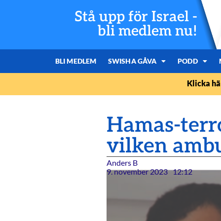
Stå upp för Israel -
bli medlem nu!
BLI MEDLEM
SWISHA GÅVA
PODD
Klicka hä
Hamas-terro
vilken ambu
Anders B
9. november 2023
12:12