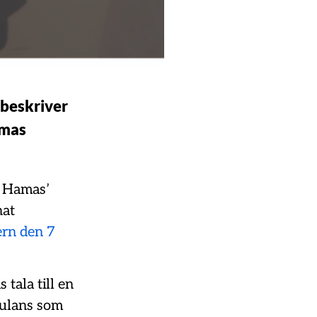
 beskriver
amas
å Hamas’
nat
rn den 7
tala till en
bulans som