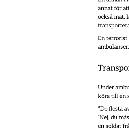
annat för at
också mat, l
transporter
En terrorist
ambulansern
Transpo
Under ambul
köra till en
”De flesta av
’Nej, du mås
en soldat frå