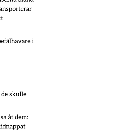
ransporterar
tt
befälhavare i
de skulle
 sa åt dem:
 kidnappat