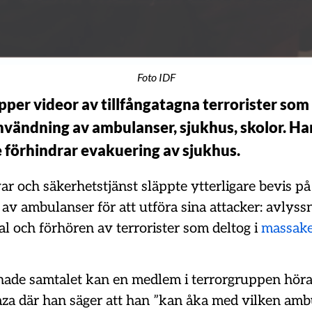
Foto IDF
äpper videor av tillfångatagna terrorister som
vändning av ambulanser, sjukhus, skolor. H
 förhindrar evakuering av sjukhus.
var och säkerhetstjänst släppte ytterligare bevis p
av ambulanser för att utföra sina attacker: avlyss
l och förhören av terrorister som deltog i
massake
nade samtalet kan en medlem i terrorgruppen höras 
za där han säger att han ”kan åka med vilken am