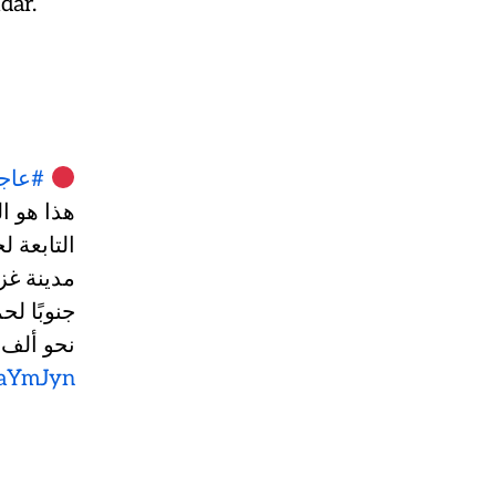
dar.
عاجل
هذا هو ا
التابعة 
مدينة غز
جنوبًا ل.
نحو ألف
faYmJyn