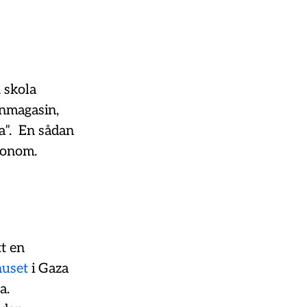
n skola
enmagasin,
a”. En sådan
 honom.
t en
huset
i Gaza
a.