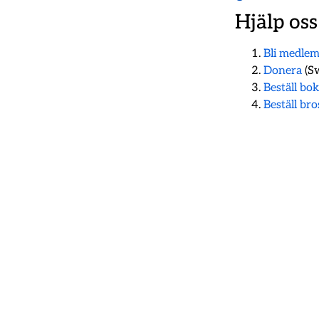
Hjälp oss
Bli medle
Donera
(Sw
Beställ bo
Beställ br