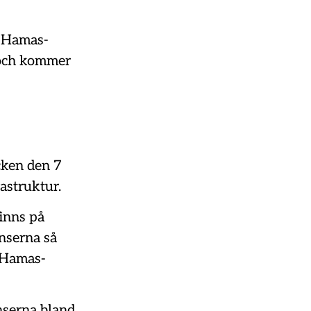
n Hamas-
 och kommer
cken den 7
astruktur.
finns på
nserna så
n Hamas-
nserna bland