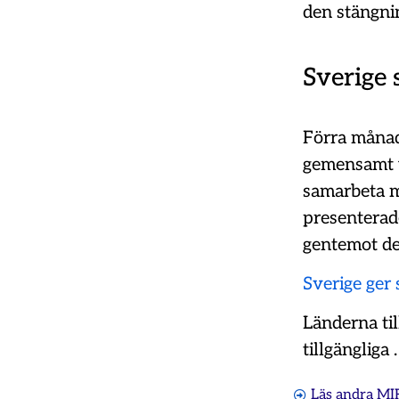
den stängni
Sverige 
Förra månad
gemensamt u
samarbeta me
presenterad
gentemot d
Sverige ger 
Länderna til
tillgängliga 
Läs andra MI