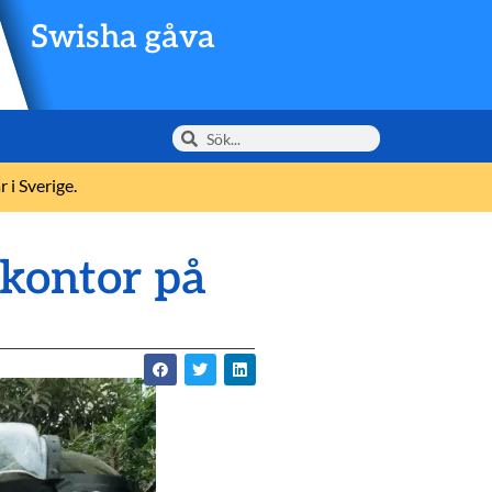
Swisha gåva
 i Sverige.
 kontor på