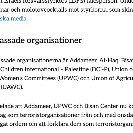
gt Israels försvarsstyrkors (IDF:s) talesperson. Und
enar och molotovcocktails mot styrkorna, som ski
liska media
.
assade organisationer
assade organisationerna är Addameer, Al-Haq, Bisa
Children International – Palestine (DCI-P), Union o
 Women’s Committees (UPWC) och Union of Agricu
 (UAWC).
elade att Addameer, UPWC och Bisan Center nu k
 lag som terroristorganisationer från och med onsda
gat ordern om att förklara dem som terroristorgani