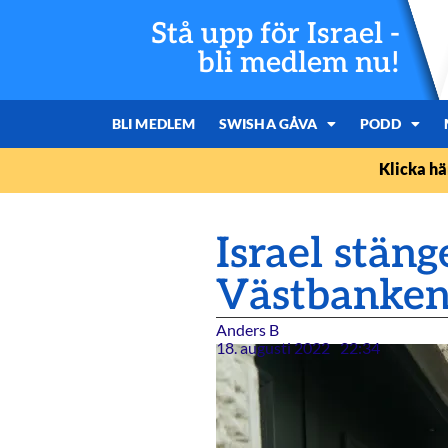
Stå upp för Israel -
bli medlem nu!
BLI MEDLEM
SWISHA GÅVA
PODD
Klicka hä
Israel stäng
Västbanke
Anders B
18. augusti 2022
22:34