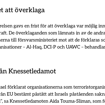
t att överklaga
elsen gavs en frist för att överklaga var möjlig in
raft. De överklaganden som lämnats in av de andra
erna till försvarsministeriet mot att de förklaras 
ganisationer – Al-Haq, DCI-P och UAWC – behandla
rån Knessetledamot
srael förklarat organisationerna som terroristorgani
från EU bestämt påstått att Israels påståenden sak
d”, sa Knessetledamoten Aida Touma-Sliman, som 