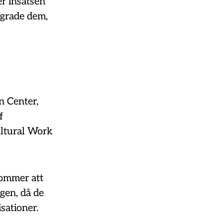
er insatsen
ngrade dem,
n Center,
f
ltural Work
ommer att
gen, då de
sationer.