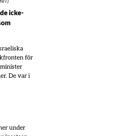
NIT)
de icke-
 som
sraeliska
lkfronten för
sminister
er. De var i
oner under