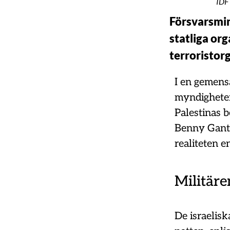
IDF
Försvarsmin
statliga or
terroristor
I en gemens
myndigheter 
Palestinas b
Benny Gantz 
realiteten e
Militäre
De israelisk