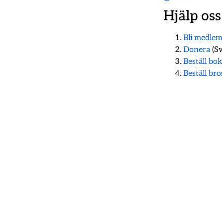
Hjälp oss
Bli medle
Donera
(Sw
Beställ bo
Beställ br