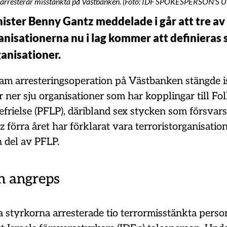
 arresterar misstänkta på Västbanken. (Foto: IDF SPOKESPERSON'S U
ister Benny Gantz meddelade i går att tre av 
ganisationerna nu i lag kommer att definieras
ganisationer.
am arresteringsoperation på Västbanken stängde i
ner sju organisationer som har kopplingar till Fo
efrielse (PFLP), däribland sex stycken som försvar
förra året har förklarat vara terroristorganisation
n del av PFLP.
n angreps
a styrkorna arresterade tio terrormisstänkta pers