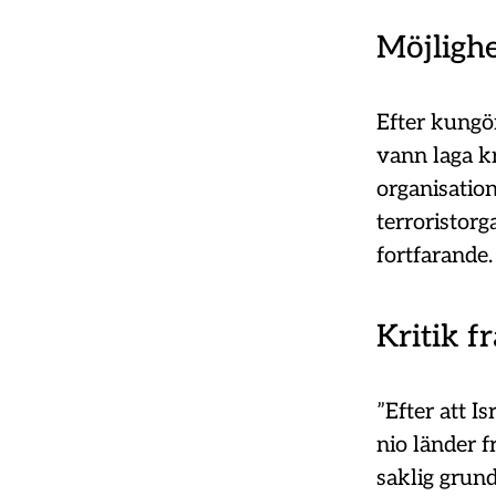
Möjlighe
Efter kungör
vann laga k
organisation
terroristor
fortfarande.
Kritik f
”Efter att I
nio länder 
saklig grun