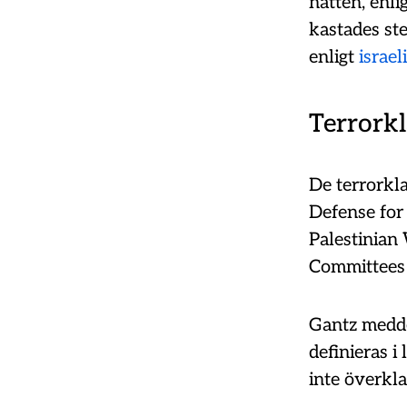
natten, enli
kastades st
enligt
israe
Terrorkl
De terrorkl
Defense for 
Palestinian
Committees
Gantz medd
definieras i
inte överkla