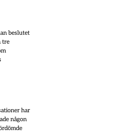
nan beslutet
 tre
som
s
sationer har
nade någon
fördömde