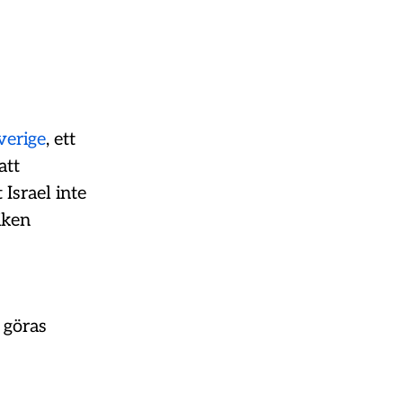
verige
, ett
att
Israel inte
iken
 göras