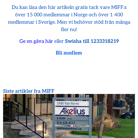
Du kan läsa den här artikeln gratis tack vare MIFF:s
över 15 000 medlemmar i Norge och över 1 400
medlemmar i Sverige. Men vi behöver stöd från många
fler nu!
Ge en gåva här
eller
Swisha till 1233318219
Bli medlem
Siste artikler fra MIFF