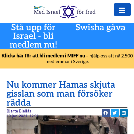
Stå upp för
Swisha gåva
Israel - bli
medlem nu!
Klicka här för att bli medlem i MIFF nu
– hjälp oss att nå 2.500
medlemmar i Sverige.
Nu kommer Hamas skjuta
gisslan som man försöker
rädda
Bjarte Bjellås
10. juni 2024
19:01