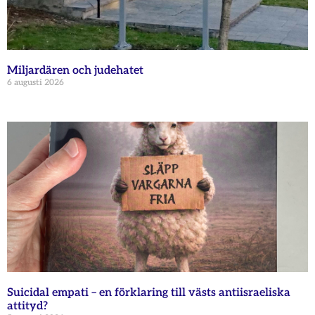
Miljardären och judehatet
6 augusti 2026
Suicidal empati – en förklaring till västs antiisraeliska
attityd?