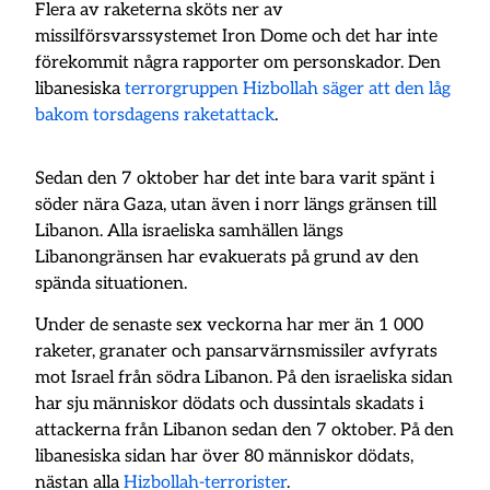
Flera av raketerna sköts ner av
missilförsvarssystemet Iron Dome och det har inte
förekommit några rapporter om personskador. Den
libanesiska
terrorgruppen Hizbollah säger att den låg
bakom torsdagens raketattack
.
Sedan den 7 oktober har det inte bara varit spänt i
söder nära Gaza, utan även i norr längs gränsen till
Libanon. Alla israeliska samhällen längs
Libanongränsen har evakuerats på grund av den
spända situationen.
Under de senaste sex veckorna har mer än 1 000
raketer, granater och pansarvärnsmissiler avfyrats
mot Israel från södra Libanon. På den israeliska sidan
har sju människor dödats och dussintals skadats i
attackerna från Libanon sedan den 7 oktober. På den
libanesiska sidan har över 80 människor dödats,
nästan alla
Hizbollah-terrorister
.