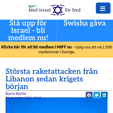
Stå upp för
Swisha gåva
Israel - bli
medlem nu!
Klicka här för att bli medlem i MIFF nu
– hjälp oss att nå 2.500
medlemmar i Sverige.
Största raketattacken från
Libanon sedan krigets
början
Bjarte Bjellås
23. november 2023
15:24