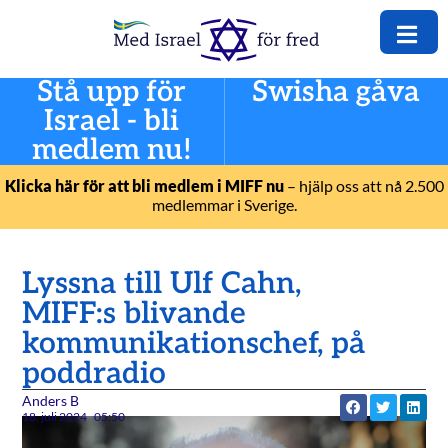
Stå upp för
Swisha gåva
Israel - bli
medlem nu!
Klicka här för att bli medlem i MIFF nu
– hjälp oss att nå 2.500
medlemmar i Sverige.
Lyssna till Ulf Cahn,
MIFF:s blivande
kommunikationschef, på
poddradio
Anders B
18. juli 2024
05:50