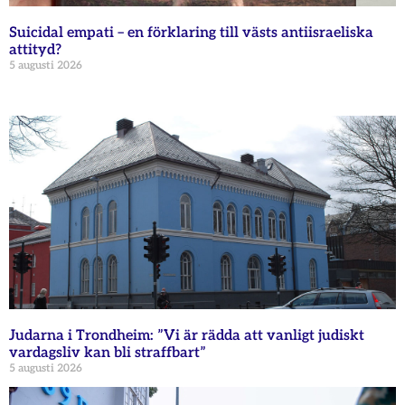
Suicidal empati – en förklaring till västs antiisraeliska
attityd?
5 augusti 2026
Judarna i Trondheim: ”Vi är rädda att vanligt judiskt
vardagsliv kan bli straffbart”
5 augusti 2026