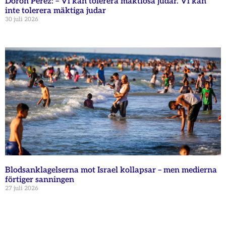
Doron Perez: – Vi kan tolerera maktlösa judar. Vi kan
inte tolerera mäktiga judar
30 juli 2026
Blodsanklagelserna mot Israel kollapsar – men medierna
förtiger sanningen
27 juli 2026