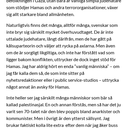
befolkningen i Gaza, utan bara är vanliga simpla judehatare
som stödjer Hamas och andra terrororganisationer, växer
sig allt starkare bland allmänheten.
Naturligtvis finns det många, alltför många, svenskar som
inte bryr sig särskilt mycket överhuvudtaget. De är inte
uttalade judehatare, långt därifrån, men de har gått på
kålsuparteorin och väljer att rycka på axlarna. Men även
om de är sorgligt likgiltiga, och inte har förstått vad som
ligger bakom konflikten, uttrycker de dock inget stöd för
Hamas. Jag har aldrig hört en enda ”vanlig människa” – om
jag får kalla dem så, de som inte sitter på
nyhetsredaktioner eller i public service-studios – uttrycka
något annat än avsky för Hamas.
Inte heller ser jag särskilt många människor som bär så
kallad palestinasjal. En och annan förstås, men så har det ju
varit sen 70-talet när den blev poppis bland anarkister och
kommunister. Men i övrigt är den ytterst sällsynt. Jag
brukar faktiskt kolla lite extra efter dem när jag åker buss