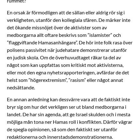
rummet?
En orsak är förmodligen att de sällan eller aldrig rör sig i
verkligheten, utanför den kollegiala sfären. De märker inte
det ökande missnöjet över de aktivister som av
medborgarna allt oftare beskrivs som ”islamister” och
”flaggviftande Hamasanhängare”. De hör inte folk rasa över
polisens passivitet när judehatare demonstrerar utanför
en judisk skola. Om de överhuvudtaget råkar ta del av
något som kan uppfattas som kritiskt mot aktivisterna,
eller mot den egna nyhetsrapporteringen, avfärdar de det
helst som ”högerextremism”, ”rasism” eller något annat
nedsättande.
En annan anledning kan dessvärre vara att de faktiskt inte
bryr sig om hur det verkligen ser ut bland medborgarna i
landet. De har sin agenda, att ge Israel skulden och i mesta
möjliga mån tona ner Hamas roll i konflikten. Därför vägrar
de spegla opinionen, så som den faktiskt ser utanför
redaktionerna och innerstadsdemonstrationerna.