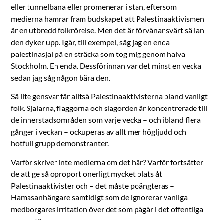
eller tunnelbana eller promenerar i stan, eftersom
medierna hamrar fram budskapet att Palestinaaktivismen
är en utbredd folkrörelse. Men det är förvånansvärt sällan
den dyker upp. Igår, till exempel, såg jag en enda
palestinasjal på en sträcka som tog mig genom halva
Stockholm. En enda. Dessförinnan var det minst en vecka
sedan jag såg någon bära den.
Så lite gensvar får alltså Palestinaaktivisterna bland vanligt
folk. Sjalarna, flaggorna och slagorden är koncentrerade till
de innerstadsområden som varje vecka – och ibland flera
gånger i veckan – ockuperas av allt mer högljudd och
hotfull grupp demonstranter.
Varför skriver inte medierna om det här? Varför fortsätter
de att ge så oproportionerligt mycket plats åt
Palestinaaktivister och – det måste poängteras –
Hamasanhängare samtidigt som de ignorerar vanliga
medborgares irritation över det som pågår i det offentliga