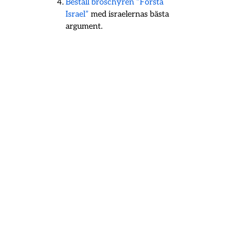
Beställ broschyren ”Förstå
Israel”
med israelernas bästa
argument.