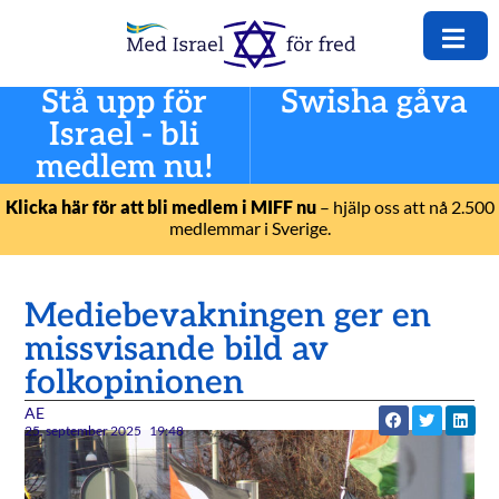
Stå upp för
Swisha gåva
Israel - bli
medlem nu!
Klicka här för att bli medlem i MIFF nu
– hjälp oss att nå 2.500
medlemmar i Sverige.
Mediebevakningen ger en
missvisande bild av
folkopinionen
AE
25. september 2025
19:48