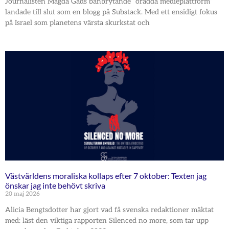
Journalisten Magda Gads banbrytande ”orädda medieplattform”
landade till slut som en blogg på Substack. Med ett ensidigt fokus
på Israel som planetens värsta skurkstat och
Västvärldens moraliska kollaps efter 7 oktober: Texten jag
önskar jag inte behövt skriva
20 maj 2026
Alicia Bengtsdotter har gjort vad få svenska redaktioner mäktat
med: läst den viktiga rapporten Silenced no more, som tar upp