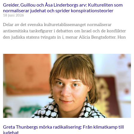
Greider, Guillou och Åsa Linderborgs arv: Kultureliten som
normaliserar judehat och sprider konspirationsteorier
18 juni 2026
Delar av det svenska kulturetablissemanget normaliserar
antisemitiska tankefigurer i debatten om Israel och de konflikter
den judiska statens tvingats in i, menar Alicia Bengtsdotter. Hon
Greta Thunbergs mörka radikalisering: Från klimatkamp till
judehat