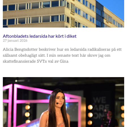
Aftonbladets ledarsida har kört i diket
27 januari 2026
Alicia Bengtsdotter beskriver hur en ledarsida radikaliseras på ett
sällsamt obehagligt sätt. I min senaste text här skrev jag om
skattefinansierade SVT:s val av Gina