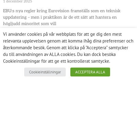
1 december 2025
EBU:s nya regler kring Eurovision framställs som en teknisk
uppdatering – men i praktiken är de ett sätt att hantera en
högljudd minoritet som vill
Vi använder cookies på vår webbplats för att ge dig den mest
relevanta upplevelsen genom att komma ihåg dina preferenser och
återkommande besök. Genom att klicka på "Acceptera" samtycker
du till användningen av ALLA cookies. Du kan dock besöka
Cookieinställningar för att ge ett kontrollerat samtycke.
Cookieinställningar
ACCEPTERA ALLA
Polis och Hamas-anhängare i samråd om Stockholms
infrastruktur
13 november 2025
Polis och andra myndigheter sänder fel signaler genom att