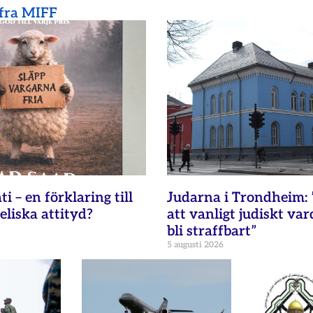
 fra MIFF
i – en förklaring till
Judarna i Trondheim: 
eliska attityd?
att vanligt judiskt va
bli straffbart”
5 augusti 2026