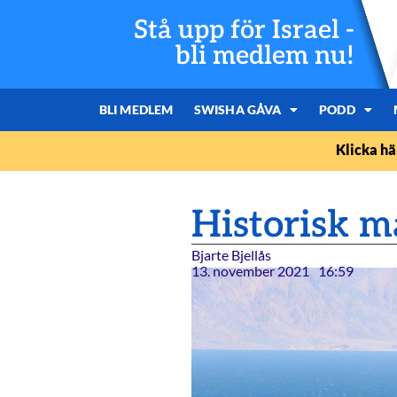
Stå upp för Israel -
bli medlem nu!
BLI MEDLEM
SWISHA GÅVA
PODD
Klicka hä
Historisk m
Bjarte Bjellås
13. november 2021
16:59