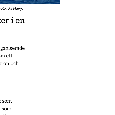
Foto: US Navy)
er i en
rganiserade
om ett
aron och
gt som
n som