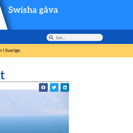
Swisha gåva
 i Sverige.
t