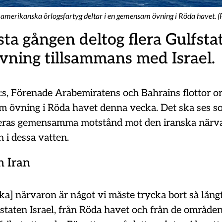
h amerikanska örlogsfartyg deltar i en gemensam övning i Röda havet. (
sta gången deltog flera Gulfstat
vning tillsammans med Israel.
A:s, Förenade Arabemiratens och Bahrains flottor o
 övning i Röda havet denna vecka. Det ska ses s
deras gemensamma motstånd mot den iranska närv
 i dessa vatten.
n Iran
ka] närvaron är något vi måste trycka bort så lån
 staten Israel, från Röda havet och från de område