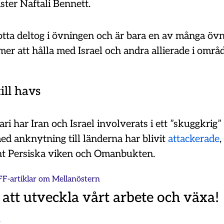
ster Naftali Bennett.
lotta deltog i övningen och är bara en av många öv
er att hålla med Israel och andra allierade i områd
ill havs
ri har Iran och Israel involverats i ett ”skuggkrig” 
ed anknytning till länderna har blivit
attackerade
,
unt Persiska viken och Omanbukten.
FF-artiklar om
Mellanöstern
 att utveckla vårt arbete och växa!
m