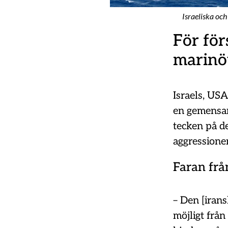
Israeliska oc
För för
marinö
Israels, US
en gemensam
tecken på 
aggressionen
Faran frå
– Den [irans
möjligt från