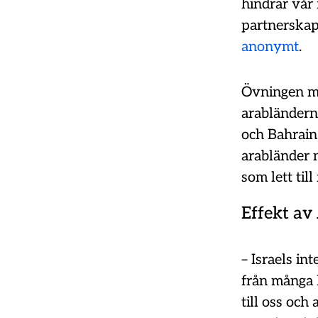
hindrar vår 
partnerskap,
anonymt
.
Övningen mar
arabländerna
och Bahrain 
arabländer 
som lett till
Effekt av
– Israels in
från många 
till oss och