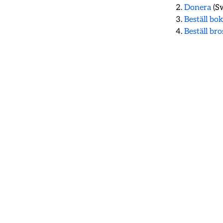
Donera
(Sw
Beställ bo
Beställ br