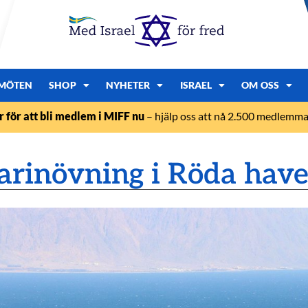
MÖTEN
SHOP
NYHETER
ISRAEL
OM OSS
r för att bli medlem i MIFF nu
– hjälp oss att nå 2.500 medlemmar
arinövning i Röda have