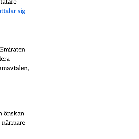
 tätare
ttalar sig
n Emiraten
lera
amavtalen,
 en önskan
g närmare