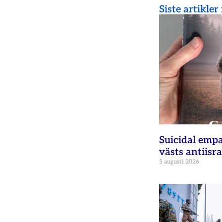
Siste artikler
Suicidal empat
västs antiisra
5 augusti 2026