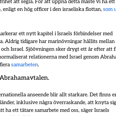
frihet att segla. För att uppnå detta måste vi ha ett
 enligt en hög officer i den israeliska flottan,
som u
kerar ett nytt kapitel i Israels förbindelser med
. Aldrig tidigare har marinövningar hållits mella
och Israel. Sjöövningen sker drygt ett år efter att f
normaliserat relationerna med Israel genom Abrah
 flera
samarbeten
.
 Abrahamavtalen.
ternationella anseende blir allt starkare. Det finns
länder, inklusive några överraskande, att knyta si
 att ha ett tätare samarbete med oss, säger Israels