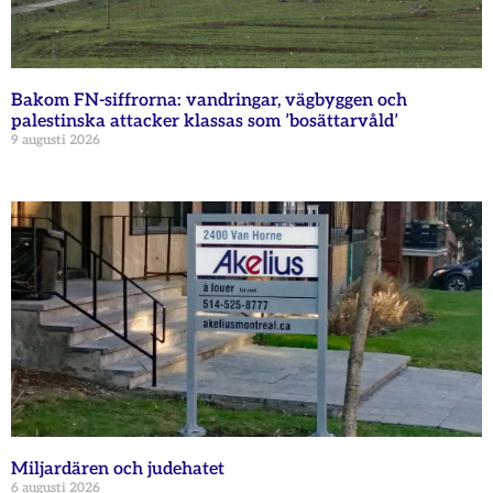
Bakom FN-siffrorna: vandringar, vägbyggen och
palestinska attacker klassas som ’bosättarvåld’
9 augusti 2026
Miljardären och judehatet
6 augusti 2026