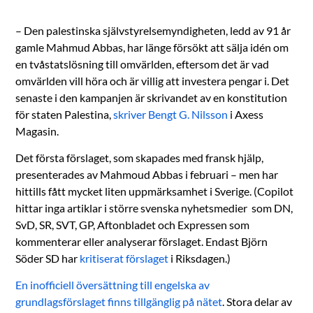
– Den palestinska självstyrelsemyndigheten, ledd av 91 år
gamle Mahmud Abbas, har länge försökt att sälja idén om
en tvåstatslösning till omvärlden, eftersom det är vad
omvärlden vill höra och är villig att investera pengar i. Det
senaste i den kampanjen är skrivandet av en konstitution
för staten Palestina,
skriver Bengt G. Nilsson
i Axess
Magasin.
Det första förslaget, som skapades med fransk hjälp,
presenterades av Mahmoud Abbas i februari – men har
hittills fått mycket liten uppmärksamhet i Sverige. (Copilot
hittar inga artiklar i större svenska nyhetsmedier som DN,
SvD, SR, SVT, GP, Aftonbladet och Expressen som
kommenterar eller analyserar förslaget. Endast Björn
Söder SD har
kritiserat förslaget
i Riksdagen.)
En inofficiell översättning till engelska av
grundlagsförslaget finns tillgänglig på nätet
. Stora delar av