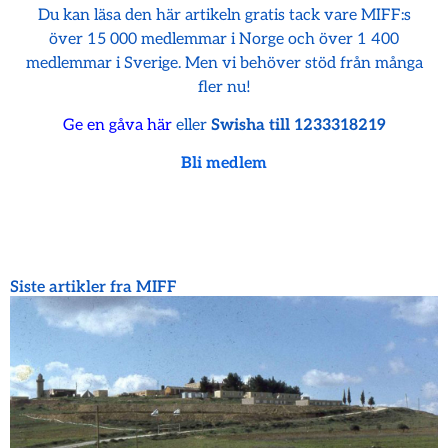
Du kan läsa den här artikeln gratis tack vare MIFF:s
över 15 000 medlemmar i Norge och över 1 400
medlemmar i Sverige. Men vi behöver stöd från många
fler nu!
Ge en gåva här
eller
Swisha till 1233318219
Bli medlem
Siste artikler fra MIFF