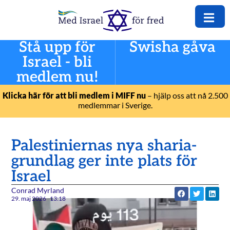
Stå upp för
Swisha gåva
Israel - bli
medlem nu!
Klicka här för att bli medlem i MIFF nu
– hjälp oss att nå 2.500
medlemmar i Sverige.
Palestiniernas nya sharia-
grundlag ger inte plats för
Israel
Conrad Myrland
29. maj 2026
13:18