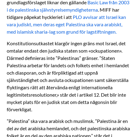
grundlagsförslaget liknar den gällande
Basic Law från 2003
i de palestinska självstyrelsemyndigheterna
. MIFF har
tidigare påpekat hyckleriet i att
PLO avvisar att Israel kan
vara judiskt, men deras eget Palestina ska vara arabiskt,
med islamisk sharia-lag som grund för lagstiftningen.
Konstitutionsutkastet klargör ingen gräns mot Israel, det
omtalar endast den judiska staten som «ockupationen».
Därmed definieras inte ”Palestinas” gränser. ”Staten
Palestina arbetar för landets och folkets enhet i hemlandet
och diasporan, och är förpliktigad att uppnå
självständighet och avsluta ockupationen samt säkerställa
flyktingars rätt att återvända enligt internationella
legitimitetsresolutioner,» står det i artikel 12. Det blir inte
mycket plats för en judisk stat om detta någonsin blir
förverkligat.
”Palestina” ska vara arabisk och muslimsk. ”Palestina är en
del av det arabiska hemlandet, och det palestinska arabiska
folket är en del av den arabiska nationen,” står det i