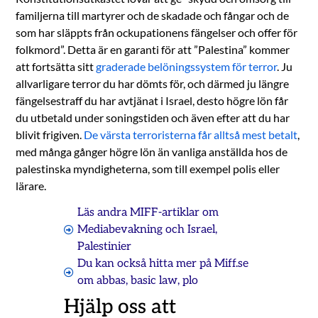
familjerna till martyrer och de skadade och fångar och de
som har släppts från ockupationens fängelser och offer för
folkmord”. Detta är en garanti för att ”Palestina” kommer
att fortsätta sitt
graderade belöningssystem för terror
. Ju
allvarligare terror du har dömts för, och därmed ju längre
fängelsestraff du har avtjänat i Israel, desto högre lön får
du utbetald under soningstiden och även efter att du har
blivit frigiven.
De värsta terroristerna får alltså mest betalt
,
med många gånger högre lön än vanliga anställda hos de
palestinska myndigheterna, som till exempel polis eller
lärare.
Läs andra MIFF-artiklar om
Mediabevakning och Israel
,
Palestinier
Du kan också hitta mer på Miff.se
om
abbas
,
basic law
,
plo
Hjälp oss att