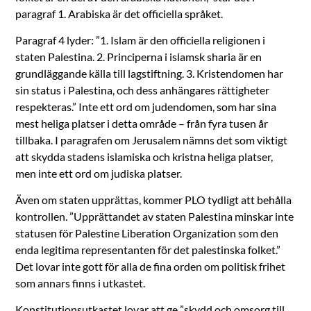
paragraf 1. Arabiska är det officiella språket.
Paragraf 4 lyder: ”1. Islam är den officiella religionen i
staten Palestina. 2. Principerna i islamsk sharia är en
grundläggande källa till lagstiftning. 3. Kristendomen har
sin status i Palestina, och dess anhängares rättigheter
respekteras.” Inte ett ord om judendomen, som har sina
mest heliga platser i detta område – från fyra tusen år
tillbaka. I paragrafen om Jerusalem nämns det som viktigt
att skydda stadens islamiska och kristna heliga platser,
men inte ett ord om judiska platser.
Även om staten upprättas, kommer PLO tydligt att behålla
kontrollen. ”Upprättandet av staten Palestina minskar inte
statusen för Palestine Liberation Organization som den
enda legitima representanten för det palestinska folket.”
Det lovar inte gott för alla de fina orden om politisk frihet
som annars finns i utkastet.
Konstitutionsutkastet lovar att ge ”skydd och omsorg till