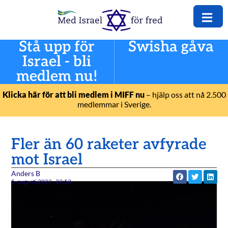
Stå upp för
Swisha gåva
Israel - bli
medlem nu!
Klicka här för att bli medlem i MIFF nu
– hjälp oss att nå 2.500
medlemmar i Sverige.
Fler än 60 raketer avfyrade
mot Israel
Anders B
5. augusti 2022
22:53