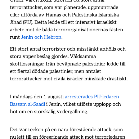
Under våren 2022 utfördes ett stort antal
terrorattacker, som var planerade, uppmuntrade
eller utförda av Hamas och Palestinska Islamiska
Jihad (PIJ). Detta ledde till ett intensivt israeliskt
arbete mot de båda terrororganisationernas fästen
runt
Jenin och Hebron
.
Ett stort antal terrorister och misstänkt anhölls och
stora vapenbeslag gjordes. Våldsamma
skottlossningar från beväpnade palestinier ledde till
ett flertal dödade palestinier, men antalet
terrorattacker mot civila israeler minskade drastiskt.
I måndags den 1 augusti
arresterades PIJ-ledaren
Bassam al-Saadi
i Jenin, vilket utlöste upplopp och
hot om en storskalig vedergällning.
Det var tecken på en nära förestående attack, som
nu lett till en föregripande attack mot terrorledaren