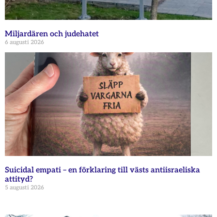
Miljardären och judehatet
6 augusti 2026
Suicidal empati – en förklaring till västs antiisraeliska
attityd?
5 augusti 2026