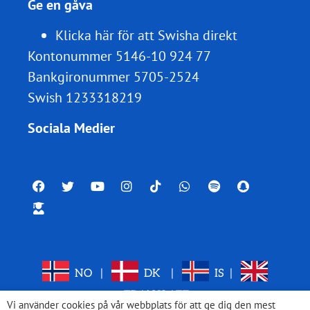
Ge en gåva
Klicka här för att Swisha direkt
Kontonummer 5146-10 924 77
Bankgironummer 5705-2524
Swish 1233318219
Sociala Medier
NO
|
DK
|
IS
|
TRANSLATE
Vi använder cookies på vår webbplats för att ge dig den mest