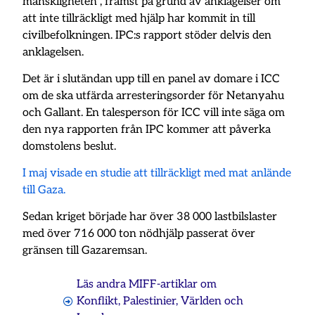
mänskligheten”, främst på grund av anklagelser om
att inte tillräckligt med hjälp har kommit in till
civilbefolkningen. IPC:s rapport stöder delvis den
anklagelsen.
Det är i slutändan upp till en panel av domare i ICC
om de ska utfärda arresteringsorder för Netanyahu
och Gallant. En talesperson för ICC vill inte säga om
den nya rapporten från IPC kommer att påverka
domstolens beslut.
I maj visade en studie att tillräckligt med mat anlände
till Gaza.
Sedan kriget började har över 38 000 lastbilslaster
med över 716 000 ton nödhjälp passerat över
gränsen till Gazaremsan.
Läs andra MIFF-artiklar om
Konflikt
,
Palestinier
,
Världen och