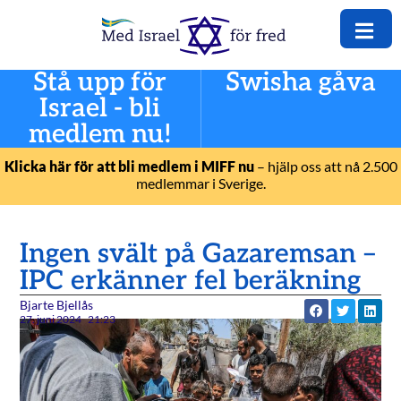
Stå upp för
Swisha gåva
Israel - bli
medlem nu!
Klicka här för att bli medlem i MIFF nu
– hjälp oss att nå 2.500
medlemmar i Sverige.
Ingen svält på Gazaremsan –
IPC erkänner fel beräkning
Bjarte Bjellås
27. juni 2024
21:23