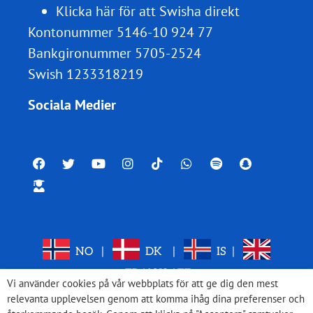
Klicka här för att Swisha direkt
Kontonummer 5146-10 924 77
Bankgironummer 5705-2524
Swish 1233318219
Sociala Medier
NO
|
DK
|
IS
|
TRANSLATE
Vi använder cookies på vår webbplats för att ge dig den mest
relevanta upplevelsen genom att komma ihåg dina preferenser och