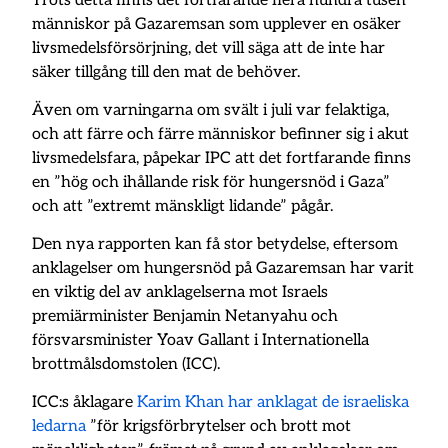
Trots detta finns det fortfarande flera hundra tusen
människor på Gazaremsan som upplever en osäker
livsmedelsförsörjning, det vill säga att de inte har
säker tillgång till den mat de behöver.
Även om varningarna om svält i juli var felaktiga,
och att färre och färre människor befinner sig i akut
livsmedelsfara, påpekar IPC att det fortfarande finns
en ”hög och ihållande risk för hungersnöd i Gaza”
och att ”extremt mänskligt lidande” pågår.
Den nya rapporten kan få stor betydelse, eftersom
anklagelser om hungersnöd på Gazaremsan har varit
en viktig del av anklagelserna mot Israels
premiärminister Benjamin Netanyahu och
försvarsminister Yoav Gallant i Internationella
brottmålsdomstolen (ICC).
ICC:s åklagare
Karim Khan har anklagat de israeliska
ledarna
”för krigsförbrytelser och brott mot