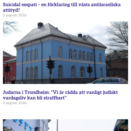
Suicidal empati – en förklaring till västs antiisraeliska
attityd?
5 augusti 2026
Judarna i Trondheim: ”Vi är rädda att vanligt judiskt
vardagsliv kan bli straffbart”
5 augusti 2026