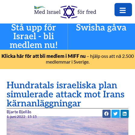
Stå upp för
Swisha gåva
Israel - bli
medlem nu!
Klicka här för att bli medlem i MIFF nu
– hjälp oss att nå 2.500
medlemmar i Sverige.
Hundratals israeliska plan
simulerade attack mot Irans
kärnanläggningar
Bjarte Bjellås
1. juni 2022
15:15