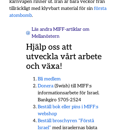
kärnvapen rinner ut. Iran är bara veckor från
tillräckligt med klyvbart material för sin
första
atombomb
.
Läs andra MIFF-artiklar om
Mellanöstern
Hjälp oss att
utveckla vårt arbete
och växa!
Bli medlem
Donera
(Swish) till MIFF:s
informationsarbete för Israel.
Bankgiro 5705-2524
Beställ bok eller pins i MIFF:s
webshop
Beställ broschyren ”Förstå
Israel”
med israelernas bästa