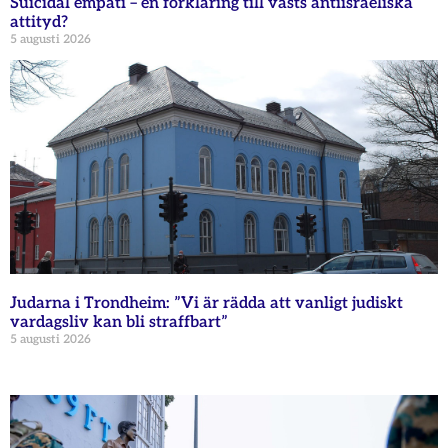
Suicidal empati – en förklaring till västs antiisraeliska
attityd?
5 augusti 2026
Judarna i Trondheim: ”Vi är rädda att vanligt judiskt
vardagsliv kan bli straffbart”
5 augusti 2026