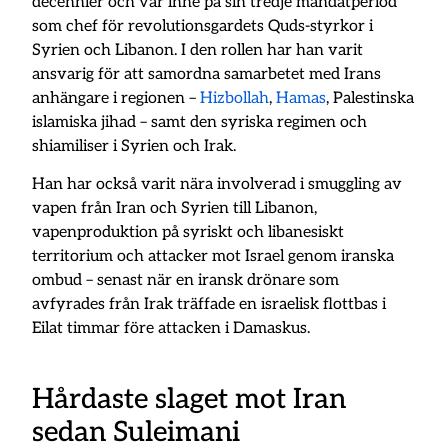
decennier och var inne på sin tredje mandatperiod
som chef för revolutionsgardets Quds-styrkor i
Syrien och Libanon. I den rollen har han varit
ansvarig för att samordna samarbetet med Irans
anhängare i regionen –
Hizbollah
,
Hamas
, Palestinska
islamiska jihad – samt den syriska regimen och
shiamiliser i Syrien och Irak.
Han har också varit nära involverad i smuggling av
vapen från Iran och Syrien till Libanon,
vapenproduktion på syriskt och libanesiskt
territorium och attacker mot Israel genom iranska
ombud – senast när en iransk drönare som
avfyrades från Irak träffade en israelisk flottbas i
Eilat timmar före attacken i Damaskus.
Hårdaste slaget mot Iran
sedan Suleimani