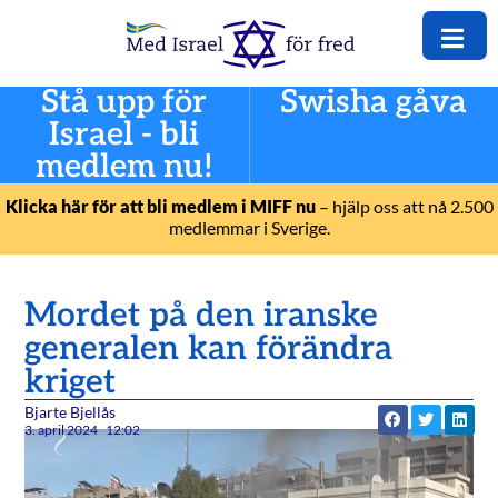
Stå upp för
Swisha gåva
Israel - bli
medlem nu!
Klicka här för att bli medlem i MIFF nu
– hjälp oss att nå 2.500
medlemmar i Sverige.
Mordet på den iranske
generalen kan förändra
kriget
Bjarte Bjellås
3. april 2024
12:02