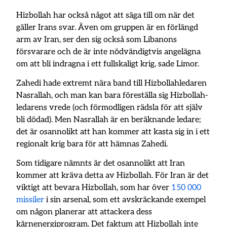
Hizbollah har också något att säga till om när det
gäller Irans svar. Även om gruppen är en förlängd
arm av Iran, ser den sig också som Libanons
försvarare och de är inte nödvändigtvis angelägna
om att bli indragna i ett fullskaligt krig, sade Limor.
Zahedi hade extremt nära band till Hizbollahledaren
Nasrallah, och man kan bara föreställa sig Hizbollah-
ledarens vrede (och förmodligen rädsla för att själv
bli dödad). Men Nasrallah är en beräknande ledare;
det är osannolikt att han kommer att kasta sig in i ett
regionalt krig bara för att hämnas Zahedi.
Som tidigare nämnts är det osannolikt att Iran
kommer att kräva detta av Hizbollah. För Iran är det
viktigt att bevara Hizbollah, som har över
150 000
missiler
i sin arsenal, som ett avskräckande exempel
om någon planerar att attackera dess
kärnenergiprogram. Det faktum att Hizbollah inte