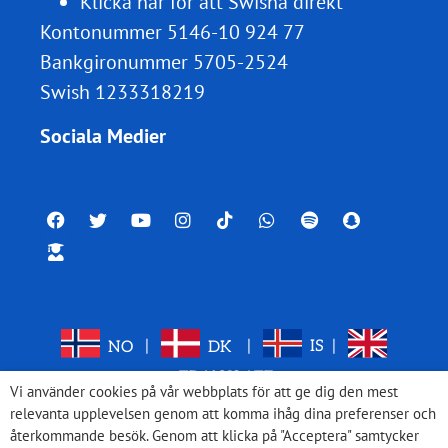
Klicka här för att Swisha direkt
Kontonummer 5146-10 924 77
Bankgironummer 5705-2524
Swish 1233318219
Sociala Medier
NO
|
DK
|
IS
|
TRANSLATE
Vi använder cookies på vår webbplats för att ge dig den mest
relevanta upplevelsen genom att komma ihåg dina preferenser och
återkommande besök. Genom att klicka på "Acceptera" samtycker