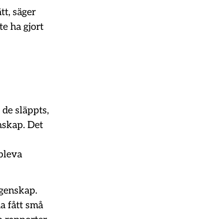
tt, säger
te ha gjort
 de släppts,
enskap. Det
pleva
.
ngenskap.
a fått små