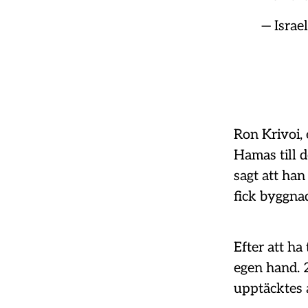
— Israe
Ron Krivoi,
Hamas till d
sagt att han
fick byggnad
Efter att ha
egen hand. 
upptäcktes a