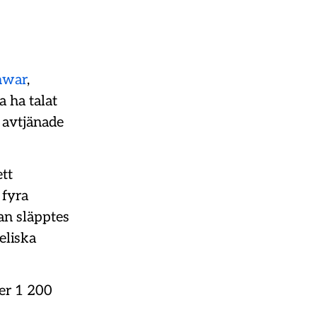
nwar
,
a ha talat
n avtjänade
ett
 fyra
an släpptes
eliska
er 1 200