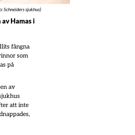
o: Schneiders sjukhus)
n av Hamas i
lits fångna
kvinnor som
mas på
pen av
 sjukhus
ter att inte
idnappades,