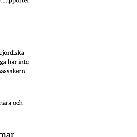
a rapporter
erjordiska
a har inte
massakern
nära och
mmar