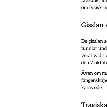
ransoner me
om fysisk mi
Gisslan 
De gisslan so
tunnlar und
vetat vad s
den 7 oktob
Även om mån
fångenskape
käras öde.
Tragisk