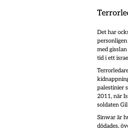
Terrorle
Det har ock
personligen 
med gisslan 
tid i ett isr
Terrorledare
kidnappning
palestinier
2011, när Is
soldaten Gil
Sinwar är h
dödades, öv