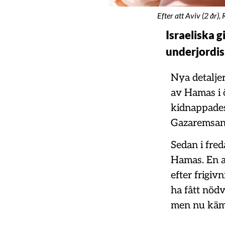
Efter att Aviv (2 år)
Israeliska g
underjordis
Nya detaljer
av Hamas i ö
kidnappades 
Gazaremsan
Sedan i fred
Hamas. En av
efter frigiv
ha fått nöd
men nu kämp