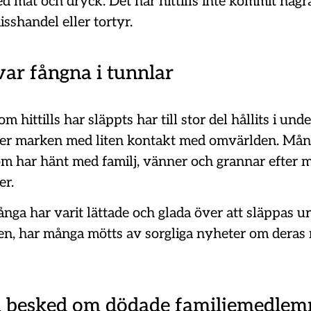
d mat och dryck. Det har hittills inte kommit någr
sshandel eller tortyr.
var fångna i tunnlar
m hittills har släppts har till stor del hållits i und
er marken med liten kontakt med omvärlden. Mång
om har hänt med familj, vänner och grannar efter 
er.
ga har varit lättade och glada över att släppas ur
n, har många mötts av sorgliga nyheter om deras 
a besked om dödade familjemedle