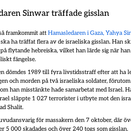
daren Sinwar träffade gisslan
så framkommit att
Hamasledaren i Gaza, Yahya Si
ska ha träffat flera av de israeliska gisslan. Han sk
på flytande hebreiska, vilket han lärde sig när ha
aeliskt fängelse.
n dömdes 1989 till fyra livstidsstraff efter att ha l
en och morden på två israeliska soldater, förutom
 som han misstänkte hade samarbetat med Israel. H
rael släppte 1 027 terrorister i utbyte mot den isra
ad Shalit.
uvudansvarig för massakern den 7 oktober, där öv
er 5 000 skadades och över 240 togs som gisslan.