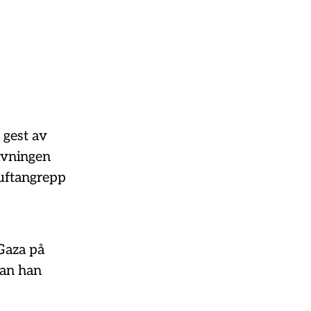
 gest av
givningen
luftangrepp
 Gaza på
nan han