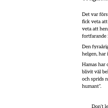
Det var förs
fick veta a
veta att he
fortfarande 
Den fyraåri
helgen, har 
Hamas har oc
blivit väl 
och sprids n
humant”.
Don’t l