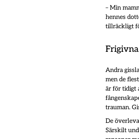
– Min mamma 
hennes dotte
tillräckligt
Frigivna
Andra gissla
men de flest
är för tidig
fångenskape
trauman. Gi
De överlevan
Särskilt und