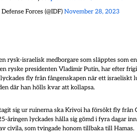
l Defense Forces (@IDF)
November 28, 2023
 en rysk-israelisk medborgare som släpptes som en
en ryske presidenten Vladimir Putin, har efter fri
 lyckades fly från fångenskapen när ett israeliskt 
en där han hölls kvar att kollapsa.
 tagit sig ur ruinerna ska Krivoi ha försökt fly från
25-åringen lyckades hålla sig gömd i fyra dagar in
v civila, som tvingade honom tillbaka till Hamas.