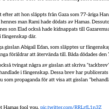
t efter att hon släppts från Gaza som 77-åriga Ha
tt hennes man Rami hade dödats av Hamas. Dessut
nnes son Elad också hade kidnappats till Gazaremsa
i fångenskap där.
ga gisslan Abigail Edan, som släpptes ur fångenska
inga föräldrar att återvända till. Båda dödades den 
kså tvingat några av gisslan att skriva ”tackbrev”
behandlade i fångenskap. Dessa brev har publicerat
u som propaganda för att visa att gisslan ”behand
et Hamas fool you.
pic.twitter.com/RRLrfL1n3Z