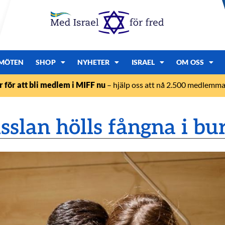
MÖTEN
SHOP
NYHETER
ISRAEL
OM OSS
r för att bli medlem i MIFF nu
– hjälp oss att nå 2.500 medlemmar
sslan hölls fångna i bu