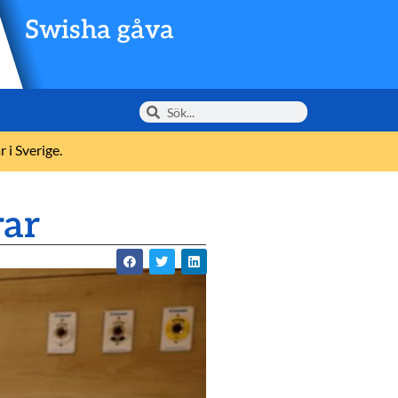
Swisha gåva
 i Sverige.
rar