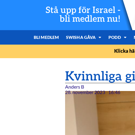
Stå upp för Israel -
bli medlem nu!
BLI MEDLEM
SWISHA GÅVA
PODD
Klicka hä
Kvinnliga gi
Anders B
28. november 2023
16:46