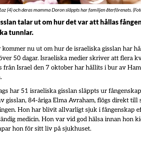
, Raz (4) och deras mamma Doron släppts har familjen återförenats. (Fot
isslan talar ut om hur det var att hållas fånge
ka tunnlar.
 kommer nu ut om hur de israeliska gisslan har hål
ver 50 dagar. Israeliska medier skriver att flera 
från Israel den 7 oktober har hållits i bur av Ha
.
ags har 51 israeliska gisslan släppts ur fångenska
 gisslan, 84-åriga Elma Avraham, flögs direkt till
ningen. Hon har blivit allvarligt sjuk i fångenskap ef
vändig medicin. Hon var vid god hälsa innan hon k
ar hon för sitt liv på sjukhuset.