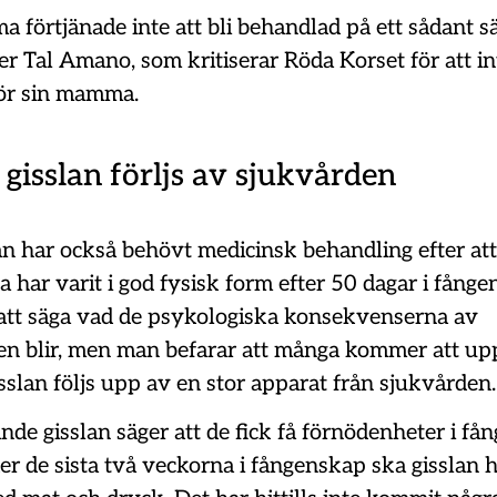
förtjänade inte att bli behandlad på ett sådant sä
r Tal Amano, som kritiserar Röda Korset för att in
 för sin mamma.
 gisslan förljs av sjukvården
n har också behövt medicinsk behandling efter att
a har varit i god fysisk form efter 50 dagar i fång
t att säga vad de psykologiska konsekvenserna av
n blir, men man befarar att många kommer att up
sslan följs upp av en stor apparat från sjukvården
de gisslan säger att de fick få förnödenheter i få
er de sista två veckorna i fångenskap ska gisslan h