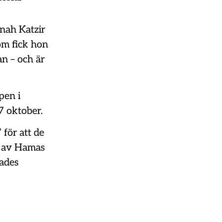
nnah Katzir
om fick hon
n – och är
pen i
7 oktober.
 för att de
s av Hamas
lades