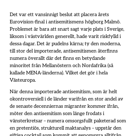
Det var ett vansinnigt beslut att placera årets
Eurovision-final i antisemitismens högborg Malmö.
Problemet är bara att snart sagt varje plats i Sverige,
liksom i västvärlden generellt, hade varit riskfylld i
dessa dagar. Det är pudelns kärna; ty den moderna,
till stor del importerade, antisemitismen återfinns
numera överallt där det finns en betydande
minoritet från Mellanöstern och Nordafrika (så
kallade MENA-länderna). Vilket det gör i hela
Västeuropa.
När denna importerade antisemitism, som är helt
okontroversiell i de länder varifrån en stor andel av
de senaste decenniernas migranter kommer ifrån,
möter den antisemitism som länge frodats i
vänsterkretsar – numera omsorgsfullt paketerad som
en pretentiös, strukturell maktanalys – uppstår den
giftiga cocktail som kommit att genomsyra alltifrån