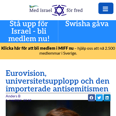
Stå upp för
Swisha gåva
Israel - bli
medlem nu!
Klicka här för att bli medlem i MIFF nu
– hjälp oss att nå 2.500
medlemmar i Sverige.
Eurovision,
universitetsupplopp och den
importerade antisemitismen
Anders B
1. maj 2024
22:18