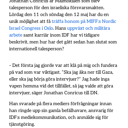
Jonathan Conricus är Malmökillen som blev
talesperson för den israeliska försvarsmakten.
Lördag den 11 och söndag den 12 maj har du en
unik möjlighet att få
träffa honom på MIFF:s Nordic
Israel Congress i Oslo
. Hans
uppväxt och militära
arbete
samt karriär inom IDF har vi tidigare
beskrivit, men hur har det gått sedan han slutat som
internationell talesperson?
– Det första jag gjorde var att klä på mig och fundera
på vad som var viktigast. ”Ska jag åka ner till Gaza,
eller ska jag börja göra intervjuer?” Jag hade inga
vapen hemma vid det tillfället, så jag valde att göra
intervjuer, säger Jonathan Conricus till DN.
Han svarade på flera mediers förfrågningar innan
han ringde upp sin gamla befälhavare, ansvarig för
IDF:s mediekommunikation, och anmälde sig för
tjänstgöring.