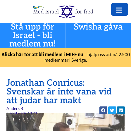
Stå upp för
Swisha gåva
Israel - bli
medlem nu!
Klicka här för att bli medlem i MIFF nu
– hjälp oss att nå 2.500
medlemmar i Sverige.
Jonathan Conricus:
Svenskar är inte vana vid
att judar har makt
Anders B
5. april 2024
10:20