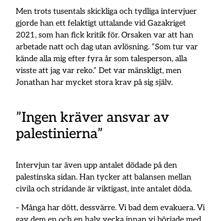
Men trots tusentals skickliga och tydliga intervjuer
gjorde han ett felaktigt uttalande vid Gazakriget
2021, som han fick kritik för. Orsaken var att han
arbetade natt och dag utan avlösning. ”Som tur var
kände alla mig efter fyra år som talesperson, alla
visste att jag var reko.” Det var mänskligt, men
Jonathan har mycket stora krav på sig själv.
”Ingen kräver ansvar av
palestinierna”
Intervjun tar även upp antalet dödade på den
palestinska sidan. Han tycker att balansen mellan
civila och stridande är viktigast, inte antalet döda.
– Många har dött, dessvärre. Vi bad dem evakuera. Vi
gav dem en och en halv vecka innan vi började med