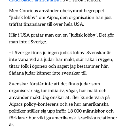
underblåser antisemitism.
SVT strök i texten.
Men Conricus använder obekymrat begreppet
”judisk lobby” om Aipac, den organisation han just
träffat finansiärer till över hela USA.
Här i USA pratar man om en ”judisk lobby”. Det gör
man inte i Sverige.
– I Sverige finns ju ingen judisk lobby. Svenskar är
inte vana vid att judar har makt, står raka i ryggen,
tittar folk i ögonen och säger: jag bestämmer här.
Sådana judar känner inte svenskar till.
Svenskar förstår inte att det finns judar som
organiserar sig, tar initiativ, vågar, har makt och
använder makt. Jag önskar att fler kunde vara på
Aipacs policy-konferens och se hur amerikanska
politiker ställer sig upp inför 18 000 människor och
förklarar hur viktiga amerikansk-israeliska relationer
är.