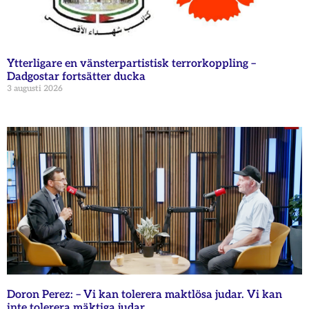
Ytterligare en vänsterpartistisk terrorkoppling –
Dadgostar fortsätter ducka
3 augusti 2026
Doron Perez: – Vi kan tolerera maktlösa judar. Vi kan
inte tolerera mäktiga judar