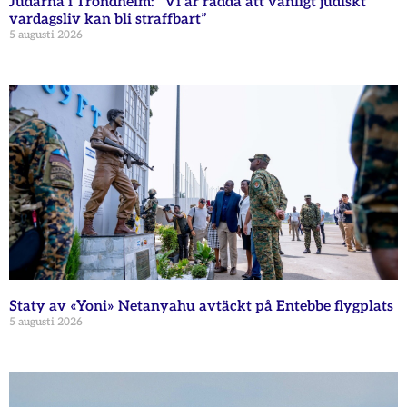
Judarna i Trondheim: ”Vi är rädda att vanligt judiskt
vardagsliv kan bli straffbart”
5 augusti 2026
Staty av «Yoni» Netanyahu avtäckt på Entebbe flygplats
5 augusti 2026