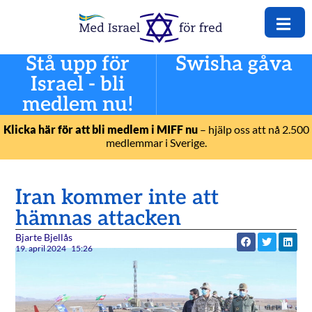
Stå upp för
Swisha gåva
Israel - bli
medlem nu!
Klicka här för att bli medlem i MIFF nu
– hjälp oss att nå 2.500
medlemmar i Sverige.
Iran kommer inte att
hämnas attacken
Bjarte Bjellås
19. april 2024
15:26