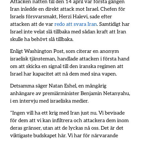
Attacken natten till den 14 april var första gången
Iran inledde en direkt attack mot Israel. Chefen för
Israels försvarsmakt, Herzi Halevi, sade efter
attacken att de var
redo att svara Iran
. Samtidigt har
Israel inte velat slå tillbaka med sådan kraft att Iran
skulle ha behövt slå tillbaka.
Enligt Washington Post, som citerar en anonym
israelisk tjänsteman, handlade attacken i första hand
om att skicka en signal till den iranska regimen att
Israel har kapacitet att nå dem med sina vapen.
Detsamma säger Natan Eshel, en mångårig
anhängare av premiärminister Benjamin Netanyahu,
i en intervju med israeliska medier.
”Ingen vill ha ett krig med Iran just nu. Vi bevisade
för dem att vi kan infiltrera och attackera dem inom
deras gränser, utan att de lyckas nå oss. Det är det
viktigaste budskapet här. Vi har för närvarande