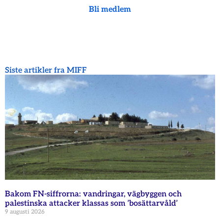
Bli medlem
Siste artikler fra MIFF
Bakom FN-siffrorna: vandringar, vägbyggen och
palestinska attacker klassas som ’bosättarvåld’
9 augusti 2026