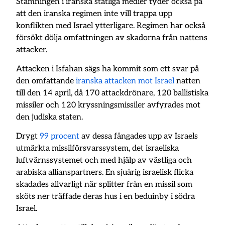
Stämningen i iranska statliga medier tyder också på
att den iranska regimen inte vill trappa upp
konflikten med Israel ytterligare. Regimen har också
försökt dölja omfattningen av skadorna från nattens
attacker.
Attacken i Isfahan sägs ha kommit som ett svar på
den omfattande
iranska attacken mot Israel
natten
till den 14 april, då 170 attackdrönare, 120 ballistiska
missiler och 120 kryssningsmissiler avfyrades mot
den judiska staten.
Drygt
99 procent
av dessa fångades upp av Israels
utmärkta missilförsvarssystem, det israeliska
luftvärnssystemet och med hjälp av västliga och
arabiska allianspartners. En sjuårig israelisk flicka
skadades allvarligt när splitter från en missil som
sköts ner träffade deras hus i en beduinby i södra
Israel.