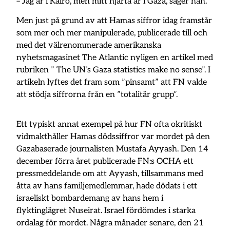
– Jag är i Kairo, men mitt hjärta är i Gaza, säger han.
Men just på grund av att Hamas siffror idag framstår
som mer och mer manipulerade, publicerade till och
med det välrenommerade amerikanska
nyhetsmagasinet The Atlantic nyligen en artikel med
rubriken ” The UN’s Gaza statistics make no sense”. I
artikeln lyftes det fram som ”pinsamt” att FN valde
att stödja siffrorna från en ”totalitär grupp”.
Ett typiskt annat exempel på hur FN ofta okritiskt
vidmakthåller Hamas dödssiffror var mordet på den
Gazabaserade journalisten Mustafa Ayyash. Den 14
december förra året publicerade FN:s OCHA ett
pressmeddelande om att Ayyash, tillsammans med
åtta av hans familjemedlemmar, hade dödats i ett
israeliskt bombardemang av hans hem i
flyktinglägret Nuseirat. Israel fördömdes i starka
ordalag för mordet. Några månader senare, den 21