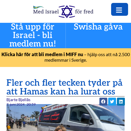
Stå upp för
Swisha gåva
Israel - bli
medlem nu!
Klicka här för att bli medlem i MIFF nu
– hjälp oss att nå 2.500
medlemmar i Sverige.
Fler och fler tecken tyder på
att Hamas kan ha lurat oss
Bjarte Bjellås
7. juni 2024
20:59