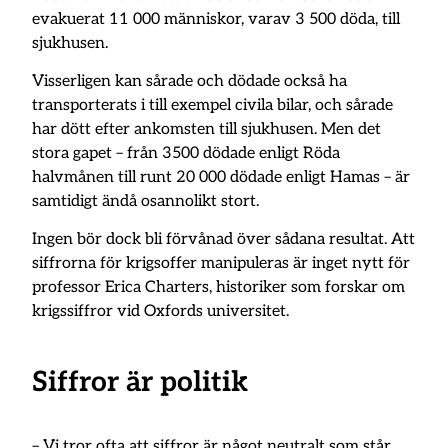
evakuerat 11 000 människor, varav 3 500 döda, till
sjukhusen.
Visserligen kan sårade och dödade också ha
transporterats i till exempel civila bilar, och sårade
har dött efter ankomsten till sjukhusen. Men det
stora gapet – från 3500 dödade enligt Röda
halvmånen till runt 20 000 dödade enligt Hamas – är
samtidigt ändå osannolikt stort.
Ingen bör dock bli förvånad över sådana resultat. Att
siffrorna för krigsoffer manipuleras är inget nytt för
professor Erica Charters, historiker som forskar om
krigssiffror vid Oxfords universitet.
Siffror är politik
– Vi tror ofta att siffror är något neutralt som står