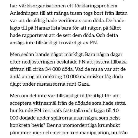
har världsorganisationen ett förklaringsproblem.
Anledningen till att många tusen togs bort från listan
var att de aldrig hade verifierats som döda. De hade
lagts till på Hamas lista bara för att någon på fältet
hade rapporterat att de sett dem döda. Och detta
ansågs inte tillräckligt trovärdigt av FN.
Men sedan hände något märkligt. Bara några dagar
efter nedjusteringen beslutade FN att justera tillbaka
siffran till cirka 34 000 döda. Vad de nu sa var att de
ändå antog att omkring 10 000 människor låg döda
djupt under rasmassorna runt Gaza.
Men om det inte var tillräckligt tillförlitligt för att
acceptera vittnesmål från de dödade som hade setts,
hur kunde FN i ett nafs fastställa och lägga till 10
000 dödade under spillrorna utan några som helst
konkreta bevis? Denna utomordentliga krumbukt
påminner mer och mer om ren manipulation, nu från