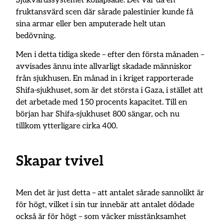
Sjukvårdssystemet kollapsade. Det var då en
fruktansvärd scen där sårade palestinier kunde få
sina armar eller ben amputerade helt utan
bedövning.
Men i detta tidiga skede – efter den första månaden –
avvisades ännu inte allvarligt skadade människor
från sjukhusen. En månad in i kriget rapporterade
Shifa-sjukhuset, som är det största i Gaza, i stället att
det arbetade med 150 procents kapacitet. Till en
början har Shifa-sjukhuset 800 sängar, och nu
tillkom ytterligare cirka 400.
Skapar tvivel
Men det är just detta – att antalet sårade sannolikt är
för högt, vilket i sin tur innebär att antalet dödade
också är för högt – som väcker misstänksamhet