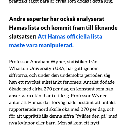
praktiskt taget bara är civila som dödas i detta krig.
Andra experter har också analyserat
Hamas lista och kommit fram till liknande
slutsatser:
Att Hamas officiella lista
måste vara manipulerad.
Professor Abraham Wyner, statistiker från
Wharton University i USA, har gått igenom
siffrorna, och under den undersökta perioden såg
han ett mycket misstänkt fenomen: Antalet dödade
ökade med cirka 270 per dag, en konstant som han
anser vara otänkbar i ett krig. Professor Wyner
antar att Hamas då i förväg hade bestämt att antalet
rapporterade mord skulle öka med 270 per dag, och
för att upprätthålla denna siffra ”fylldes den på” med
nya kvinnor eller barn. Men så kom ett nytt