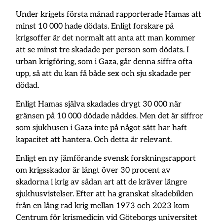
Under krigets första månad rapporterade Hamas att
minst 10 000 hade dödats. Enligt forskare på
krigsoffer är det normalt att anta att man kommer
att se minst tre skadade per person som dödats. I
urban krigföring, som i Gaza, går denna siffra ofta
upp, så att du kan få både sex och sju skadade per
dödad.
Enligt Hamas själva skadades drygt 30 000 när
gränsen på 10 000 dödade nåddes. Men det är siffror
som sjukhusen i Gaza inte på något sätt har haft
kapacitet att hantera. Och detta är relevant.
Enligt en ny jämförande svensk forskningsrapport
om krigsskador är långt över 30 procent av
skadorna i krig av sådan art att de kräver längre
sjukhusvistelser. Efter att ha granskat skadebilden
från en lång rad krig mellan 1973 och 2023 kom
Centrum för krismedicin vid Göteborgs universitet