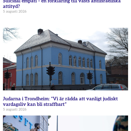
Suicidal empati – en förklaring till västs antiisraeliska
attityd?
5 augusti 2026
Judarna i Trondheim: ”Vi är rädda att vanligt judiskt
vardagsliv kan bli straffbart”
5 augusti 2026