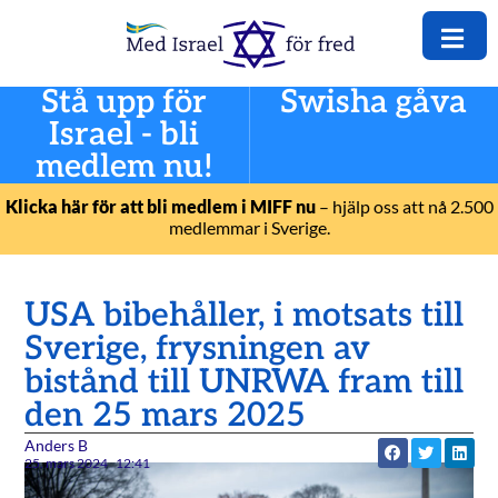
Stå upp för
Swisha gåva
Israel - bli
medlem nu!
Klicka här för att bli medlem i MIFF nu
– hjälp oss att nå 2.500
medlemmar i Sverige.
USA bibehåller, i motsats till
Sverige, frysningen av
bistånd till UNRWA fram till
den 25 mars 2025
Anders B
25. mars 2024
12:41