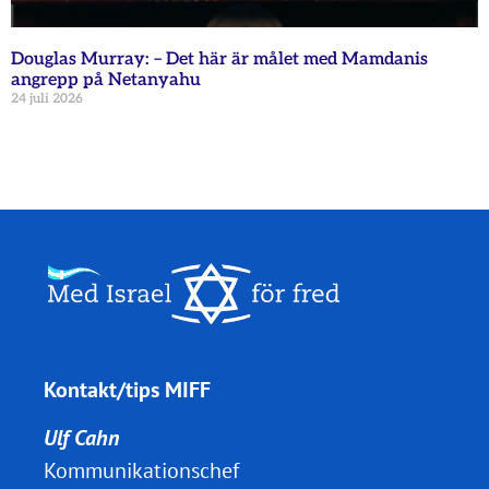
Douglas Murray: – Det här är målet med Mamdanis
angrepp på Netanyahu
24 juli 2026
Kontakt/tips MIFF
Ulf Cahn
Kommunikationschef