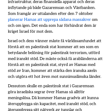
infrastruktur, deras finansiella apparat och deras
inflytande på både Gazaremsan och Västbanken.
Som framgår av uttalanden efter den 7 oktober
planerar Hamas att upprepa sådana massakrer
om
och om igen. Det enda som har förhindrat dem är
kriget Israel för mot dem.
Israel och dess vänner måste få världssamfundet att
förstå att en palestinsk stat kommer att ses som en
betydande belöning för palestinsk terrorism, utförd
med iranskt stöd. De måste också få arabländerna att
förstå att en palestinsk stat, styrd av Hamas med
stöd av Iran, kommer att stärka den iranska axeln
och utgöra ett hot även mot sunnimuslimska länder.
Dessutom skulle en palestinsk stat i Gazaremsan
göra israeliska segrar över Hamas så alltför
meningslösa. Då kommer Hamas gradvis att kunna
återuppbygga sin kapacitet, med iranskt stöd, och
återuppbygga sitt nätverk av tunnlar och