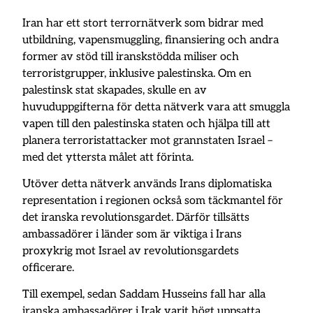
Iran har ett stort terrornätverk som bidrar med
utbildning, vapensmuggling, finansiering och andra
former av stöd till iranskstödda miliser och
terroristgrupper, inklusive palestinska. Om en
palestinsk stat skapades, skulle en av
huvuduppgifterna för detta nätverk vara att smuggla
vapen till den palestinska staten och hjälpa till att
planera terroristattacker mot grannstaten Israel –
med det yttersta målet att förinta.
Utöver detta nätverk används Irans diplomatiska
representation i regionen också som täckmantel för
det iranska revolutionsgardet. Därför tillsätts
ambassadörer i länder som är viktiga i Irans
proxykrig mot Israel av revolutionsgardets
officerare.
Till exempel, sedan Saddam Husseins fall har alla
iranska ambassadörer i Irak varit högt uppsatta