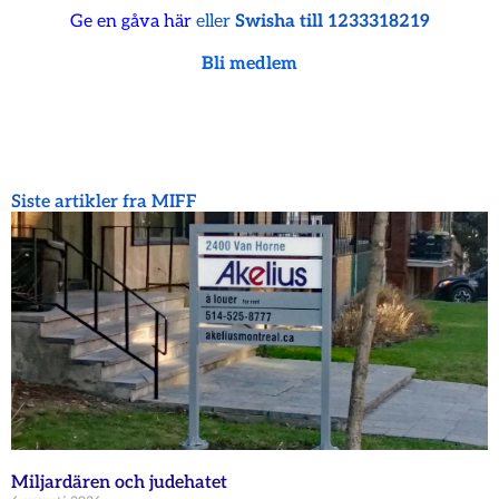
Ge en gåva här
eller
Swisha till 1233318219
Bli medlem
Siste artikler fra MIFF
Miljardären och judehatet