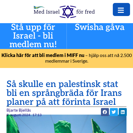
Stå upp för
Swisha gåva
Israel - bli
medlem nu!
Klicka här för att bli medlem i MIFF nu
– hjälp oss att nå 2.500
medlemmar i Sverige.
Så skulle en palestinsk stat
bli en språngbräda för Irans
planer på att förinta Israel
Bjarte Bjellås
9. augusti 2024
17:13