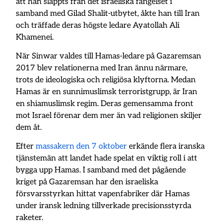
att han släppts från det israeliska fängelset i
samband med Gilad Shalit-utbytet, åkte han till Iran
och träffade deras högste ledare Ayatollah Ali
Khamenei.
När Sinwar valdes till Hamas-ledare på Gazaremsan
2017 blev relationerna med Iran ännu närmare,
trots de ideologiska och religiösa klyftorna. Medan
Hamas är en sunnimuslimsk terroristgrupp, är Iran
en shiamuslimsk regim. Deras gemensamma front
mot Israel förenar dem mer än vad religionen skiljer
dem åt.
Efter
massakern den 7 oktober
erkände flera iranska
tjänstemän att landet hade spelat en viktig roll i att
bygga upp Hamas. I samband med det pågående
kriget på Gazaremsan har den israeliska
försvarsstyrkan hittat vapenfabriker där Hamas
under iransk ledning tillverkade precisionsstyrda
raketer.