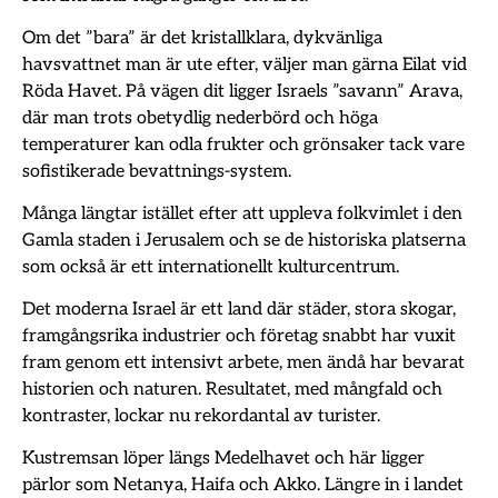
Om det ”bara” är det kristallklara, dykvänliga
havsvattnet man är ute efter, väljer man gärna Eilat vid
Röda Havet. På vägen dit ligger Israels ”savann” Arava,
där man trots obetydlig nederbörd och höga
temperaturer kan odla frukter och grönsaker tack vare
sofistikerade bevattnings-system.
Många längtar istället efter att uppleva folkvimlet i den
Gamla staden i Jerusalem och se de historiska platserna
som också är ett internationellt kulturcentrum.
Det moderna Israel är ett land där städer, stora skogar,
framgångsrika industrier och företag snabbt har vuxit
fram genom ett intensivt arbete, men ändå har bevarat
historien och naturen. Resultatet, med mångfald och
kontraster, lockar nu rekordantal av turister.
Kustremsan löper längs Medelhavet och här ligger
pärlor som Netanya, Haifa och Akko. Längre in i landet