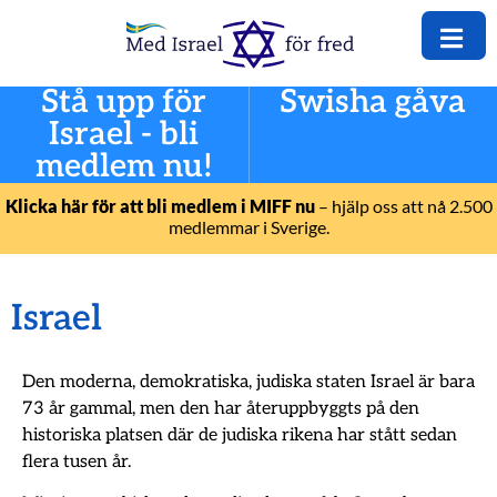
Stå upp för
Swisha gåva
Israel - bli
medlem nu!
Klicka här för att bli medlem i MIFF nu
– hjälp oss att nå 2.500
medlemmar i Sverige.
Israel
Den moderna, demokratiska, judiska staten Israel är bara
73 år gammal, men den har återuppbyggts på den
historiska platsen där de judiska rikena har stått sedan
flera tusen år.