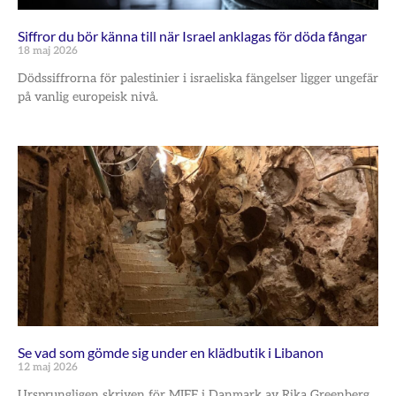
Siffror du bör känna till när Israel anklagas för döda fångar
18 maj 2026
Dödssiffrorna för palestinier i israeliska fängelser ligger ungefär
på vanlig europeisk nivå.
Se vad som gömde sig under en klädbutik i Libanon
12 maj 2026
Ursprungligen skriven för MIFF i Danmark av Rika Greenberg