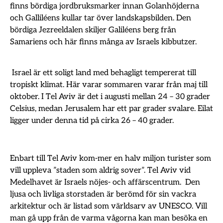
finns bördiga jordbruksmarker innan Golanhöjderna
och Galliléens kullar tar över landskapsbilden. Den
bördiga Jezreeldalen skiljer Galiléens berg från
Samariens och här finns många av Israels kibbutzer.
Israel är ett soligt land med behagligt tempererat till
tropiskt klimat. Här varar sommaren varar från maj till
oktober. I Tel Aviv är det i augusti mellan 24 – 30 grader
Celsius, medan Jerusalem har ett par grader svalare. Eilat
ligger under denna tid på cirka 26 – 40 grader.
Enbart till Tel Aviv kom-mer en halv miljon turister som
vill uppleva ”staden som aldrig sover”. Tel Aviv vid
Medelhavet är Israels nöjes- och affärscentrum. Den
ljusa och livliga storstaden är berömd för sin vackra
arkitektur och är listad som världsarv av UNESCO. Vill
man gå upp från de varma vågorna kan man besöka en