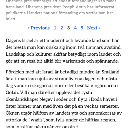
Libanons president säger att endast förhandlingar kan rädda
hans land. Libanons president Joseph Aoun har informerat
politikerna i landets nationalförsamling om varför han har
inlett
« Previous
1
2
3
4
5
Next »
Dagens Israel är ett modernt och levande land som har
det mesta man kan önska sig inom två timmars avstånd.
Landskap och kulturer skiftar betydligt inom landet och
gör att en resa hit alltid blir varierande och spännande.
Fördelen med att Israel är betydligt mindre än Småland
är att man kan njuta av strandliv ena dagen och nästa
dag vandra i skogarna i norr eller besöka vingårdarna i
Golan. Vill man därefter uppleva det tysta
ökenlandskapet Negev i söder och flyta i Döda havet i
öster hinner man med även det på en veckas semester.
Öknen utgör hälften av landets yta och genomkorsas av
uttorka-de ”wadis”, som fylls under de häftiga regnen,
som inträffar några gånger om året.