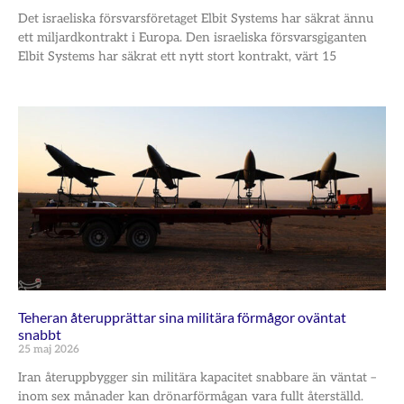
Det israeliska försvarsföretaget Elbit Systems har säkrat ännu
ett miljardkontrakt i Europa. Den israeliska försvarsgiganten
Elbit Systems har säkrat ett nytt stort kontrakt, värt 15
Teheran återupprättar sina militära förmågor oväntat
snabbt
25 maj 2026
Iran återuppbygger sin militära kapacitet snabbare än väntat –
inom sex månader kan drönarförmågan vara fullt återställd.