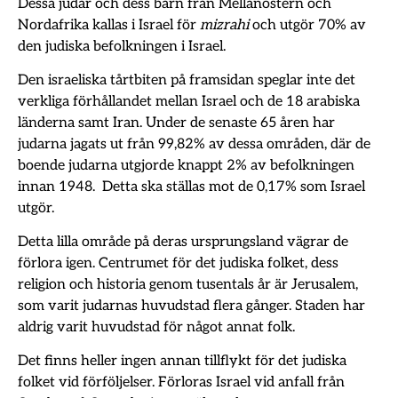
Dessa judar och dess barn från Mellanöstern och
Nordafrika kallas i Israel för
mizrahi
och utgör 70% av
den judiska befolkningen i Israel.
Den israeliska tårtbiten på framsidan speglar inte det
verkliga förhållandet mellan Israel och de 18 arabiska
länderna samt Iran. Under de senaste 65 åren har
judarna jagats ut från 99,82% av dessa områden, där de
boende judarna utgjorde knappt 2% av befolkningen
innan 1948. Detta ska ställas mot de 0,17% som Israel
utgör.
Detta lilla område på deras ursprungsland vägrar de
förlora igen. Centrumet för det judiska folket, dess
religion och historia genom tusentals år är Jerusalem,
som varit judarnas huvudstad flera gånger. Staden har
aldrig varit huvudstad för något annat folk.
Det finns heller ingen annan tillflykt för det judiska
folket vid förföljelser. Förloras Israel vid anfall från