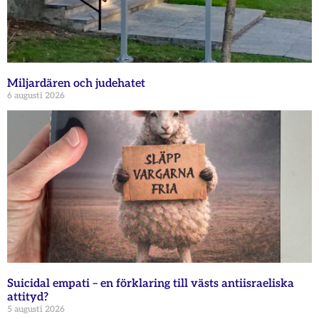
Miljardären och judehatet
6 augusti 2026
Suicidal empati – en förklaring till västs antiisraeliska
attityd?
5 augusti 2026