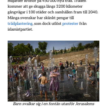
miljarder kronor på 450 000 nya träd. Träden
kommer att ge skugga längs 3200 kilometer
gångvägar i 100 städer och samhällen fram till 2040.
Många svenskar har skänkt pengar till
trädplantering
, som dock utlöst
protester
från
islamistpartiet.
Barn svalkar sig i en fontän utanför Jerusalems