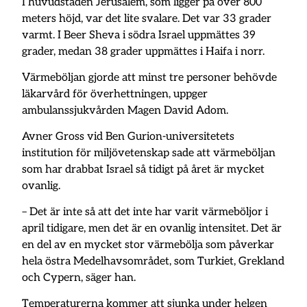
I huvudstaden Jerusalem, som ligger på över 800
meters höjd, var det lite svalare. Det var 33 grader
varmt. I Beer Sheva i södra Israel uppmättes 39
grader, medan 38 grader uppmättes i Haifa i norr.
Värmeböljan gjorde att minst tre personer behövde
läkarvård för överhettningen, uppger
ambulanssjukvården Magen David Adom.
Avner Gross vid Ben Gurion-universitetets
institution för miljövetenskap sade att värmeböljan
som har drabbat Israel så tidigt på året är mycket
ovanlig.
– Det är inte så att det inte har varit värmeböljor i
april tidigare, men det är en ovanlig intensitet. Det är
en del av en mycket stor värmebölja som påverkar
hela östra Medelhavsområdet, som Turkiet, Grekland
och Cypern, säger han.
Temperaturerna kommer att sjunka under helgen