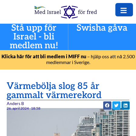
Stå upp för
Swisha gåva
Israel - bli
medlem nu!
Klicka här för att bli medlem i MIFF nu
– hjälp oss att nå 2.500
medlemmar i Sverige.
Värmebölja slog 85 år
gammalt värmerekord
Anders B
26. april 2024
18:58