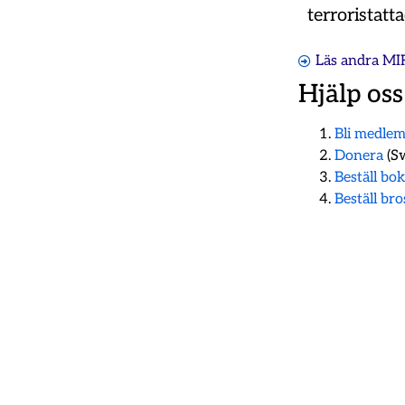
terroristatta
Läs andra MI
Hjälp oss
Bli medle
Donera
(Sw
Beställ bo
Beställ br