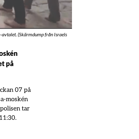
o-avtalet. (Skärmdump från Israels
moskén
et på
ckan 07 på
Aqsa-moskén
polisen tar
 11:30.