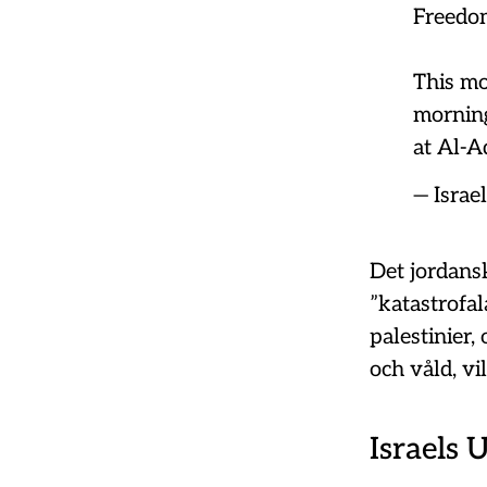
Freedom
This mo
morning
at Al-
— Israe
Det jordans
”katastrofal
palestinier,
och våld, vi
Israels 