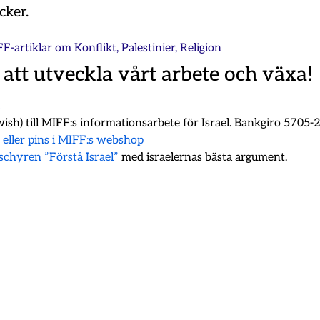
cker.
FF-artiklar om
Konflikt
,
Palestinier
,
Religion
 att utveckla vårt arbete och växa!
m
ish) till MIFF:s informationsarbete för Israel. Bankgiro 5705
k eller pins i MIFF:s webshop
oschyren ”Förstå Israel”
med israelernas bästa argument.