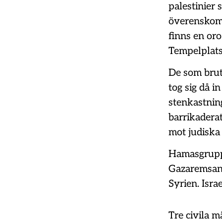
palestinier 
överenskomm
finns en or
Tempelplats
De som brut
tog sig då i
stenkastnin
barrikaderat
mot judiska
Hamasgruppe
Gazaremsan 
Syrien. Isra
Tre civila 