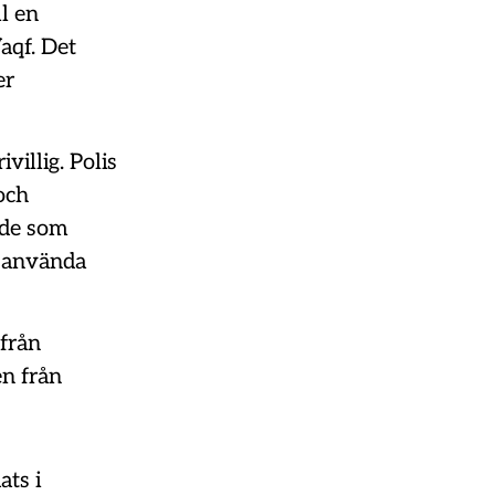
l en
aqf. Det
er
illig. Polis
och
 de som
t använda
från
en från
ats i