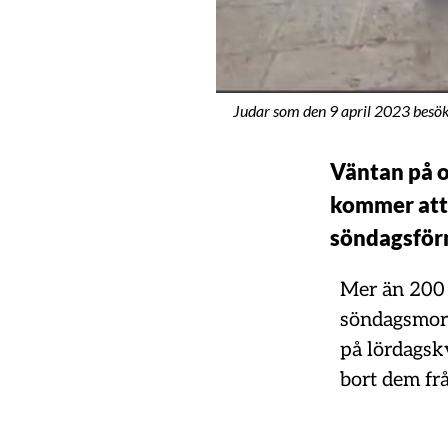
Judar som den 9 april 2023 besöke
Väntan på o
kommer att 
söndagsför
Mer än 200 
söndagsmorgo
på lördagsk
bort dem frå