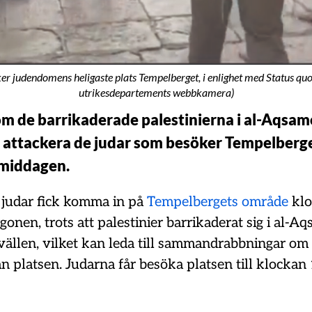
r judendomens heligaste plats Tempelberget, i enlighet med Status qu
utrikesdepartements webbkamera)
m de barrikaderade palestinierna i al-Aqsa
attackera de judar som besöker Tempelberg
middagen.
judar fick komma in på
Tempelbergets område
klo
nen, trots att palestinier barrikaderat sig i al-
vällen, vilket kan leda till sammandrabbningar om 
n platsen. Judarna får besöka platsen till klockan