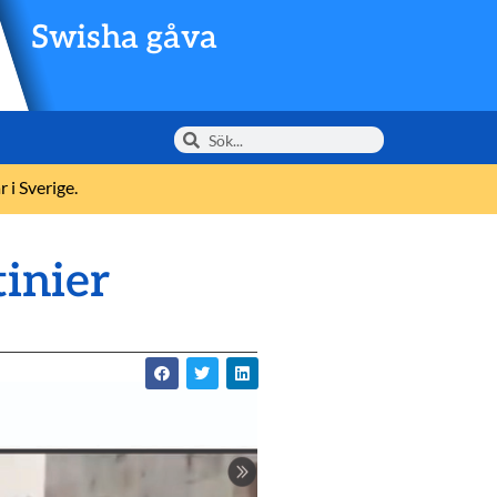
Swisha gåva
 i Sverige.
inier