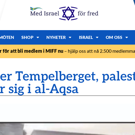
MÖTEN
SHOP
NYHETER
ISRAEL
OM OSS
r för att bli medlem i MIFF nu
– hjälp oss att nå 2.500 medlemmar
er Tempelberget, palest
 sig i al-Aqsa