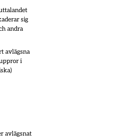
uttalandet
aderar sig
och andra
rt avlägsna
uppror i
ska)
r avlägsnat