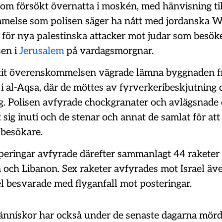
som försökt övernatta i moskén, med hänvisning til
else som polisen säger ha nått med jordanska W
o för nya palestinska attacker mot judar som besök
en i
Jerusalem
på vardagsmorgnar.
it överenskommelsen vägrade lämna byggnaden friv
n i al-Aqsa, där de möttes av fyrverkeribeskjutning 
g. Polisen avfyrade chockgranater och avlägsnade
 sig inuti och de stenar och annat de samlat för at
 besökare.
ringar avfyrade därefter sammanlagt 44 raketer 
och Libanon. Sex raketer avfyrades mot Israel äv
el besvarade med flyganfall mot posteringar.
människor har också under de senaste dagarna mörd