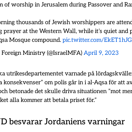
 of worship in Jerusalem during Passover and R
rning thousands of Jewish worshippers are attend
 prayer at the Western Wall, while it’s quiet and 
Aqsa Mosque compound.
pic.twitter.com/EkET1hJ
l Foreign Ministry (@IsraelMFA)
April 9, 2023
ka utrikesdepartementet varnade på lördagskvälle
a konsekvenser” om polis går in i al-Aqsa för att a
 och betonade det skulle driva situationen ”mot me
lket alla kommer att betala priset för.”
UD besvarar Jordaniens varningar