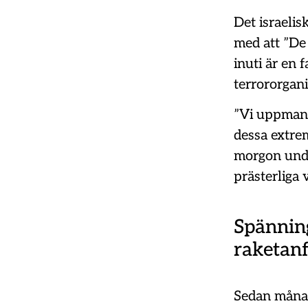
Det israeli
med att ”De
inuti är en 
terrororgani
”Vi uppmana
dessa extre
morgon unde
prästerliga 
Spännin
raketanf
Sedan månad