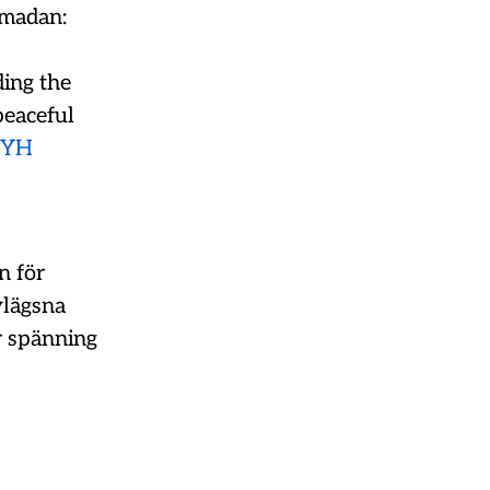
amadan:
ing the
peaceful
GYH
n för
vlägsna
r spänning