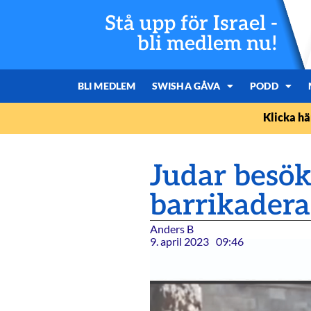
Stå upp för Israel -
bli medlem nu!
BLI MEDLEM
SWISHA GÅVA
PODD
Klicka hä
Judar besök
barrikaderar
Anders B
9. april 2023
09:46