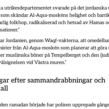
ska utrikesdepartementet svarade på det jordanska 
 som skändar Al-Aqsa-moskéns helighet och barrik
farlig folkhop, radikaliserad och hetsad av Hamas 
sationer.”
r Jordanien, genom Waqf-vakterna, att omedelba
mister från Al-Aqsa-moskén som planerar att göra 
r muslimska böner på Tempelberget och den (judi
välsignelsen vid Västra muren.”
gar efter sammandrabbningar och
all
en ramadan började har polisen upprepade gånge