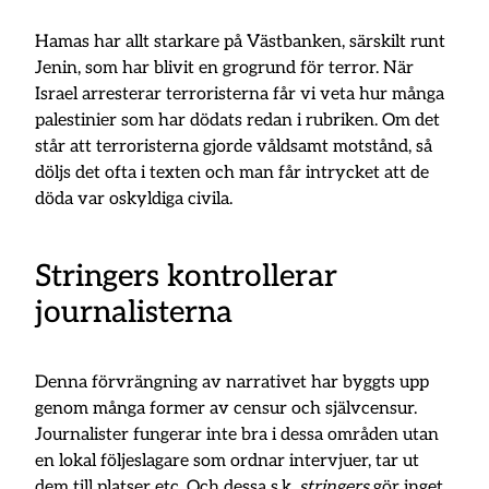
Hamas har allt starkare på Västbanken, särskilt runt
Jenin, som har blivit en grogrund för terror. När
Israel arresterar terroristerna får vi veta hur många
palestinier som har dödats redan i rubriken. Om det
står att terroristerna gjorde våldsamt motstånd, så
döljs det ofta i texten och man får intrycket att de
döda var oskyldiga civila.
Stringers kontrollerar
journalisterna
Denna förvrängning av narrativet har byggts upp
genom många former av censur och självcensur.
Journalister fungerar inte bra i dessa områden utan
en lokal följeslagare som ordnar intervjuer, tar ut
dem till platser etc. Och dessa s.k.
stringers
gör inget