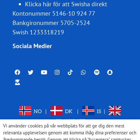
Klicka här för att Swisha direkt
Kontonummer 5146-10 924 77
Bankgironummer 5705-2524
Swish 1233318219
Sociala Medier
NO
|
DK
|
IS
|
TRANSLATE
Vi använder cookies på vår webbplats för att ge dig den mest
relevanta upplevelsen genom att komma ihåg dina preferenser och
återkommande besök. Genom att klicka på "Acceptera" samtycker