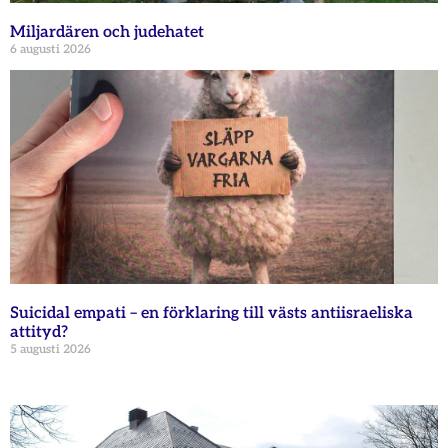
Miljardären och judehatet
6 augusti 2026
Suicidal empati – en förklaring till västs antiisraeliska
attityd?
5 augusti 2026