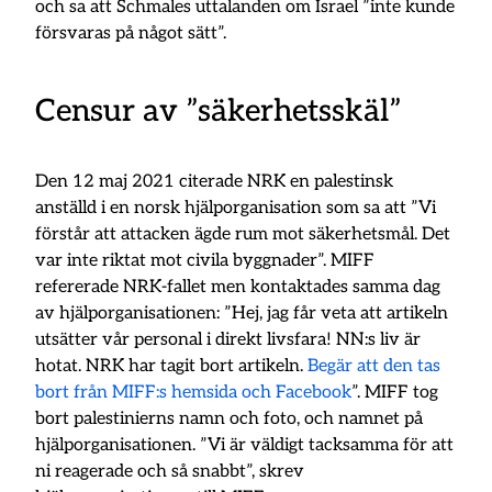
och sa att Schmales uttalanden om Israel ”inte kunde
försvaras på något sätt”.
Censur av ”säkerhetsskäl”
Den 12 maj 2021 citerade NRK en palestinsk
anställd i en norsk hjälporganisation som sa att ”Vi
förstår att attacken ägde rum mot säkerhetsmål. Det
var inte riktat mot civila byggnader”. MIFF
refererade NRK-fallet men kontaktades samma dag
av hjälporganisationen: ”Hej, jag får veta att artikeln
utsätter vår personal i direkt livsfara! NN:s liv är
hotat. NRK har tagit bort artikeln.
Begär att den tas
bort från MIFF:s hemsida och Facebook
”. MIFF tog
bort palestinierns namn och foto, och namnet på
hjälporganisationen. ”Vi är väldigt tacksamma för att
ni reagerade och så snabbt”, skrev