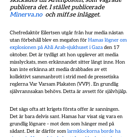
skickades till Aftenposten, som vägrade
publicera det. I stället publicerade
Minerva.no
och miff.se inlägget.
Chefredaktör Eilertsen utgår från hur media nästan
utan förbehåll blev en megafon för
Hamas lögner om
explosionen på Ahli Arab-sjukhuset i Gaza
den 17
oktober. Det är tydligt att hon upplever att media
misslyckats, men erkännandet sitter långt inne. Hon
kan inte erkänna att media drabbades av ett
kollektivt sammanbrott i strid med de pressetiska
reglerna Var Varsam Plakaten (VVP) . En grundlig
självrannsakan behövs. Detta är avsett för självhjälp.
Det sägs ofta att krigets första offer är sanningen.
Det är bara delvis sant. Hamas har visat sig vara en
grundlig lögnare – mot dem som hänger med på
sådant. Det är därför som
larmklockorna borde ha