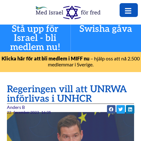
Stå upp för
Swisha gåva
Israel - bli
medlem nu!
Klicka här för att bli medlem i MIFF nu
– hjälp oss att nå 2.500
medlemmar i Sverige.
Regeringen vill att UNRWA
införlivas i UNHCR
Anders B
22. december 2023
16:35