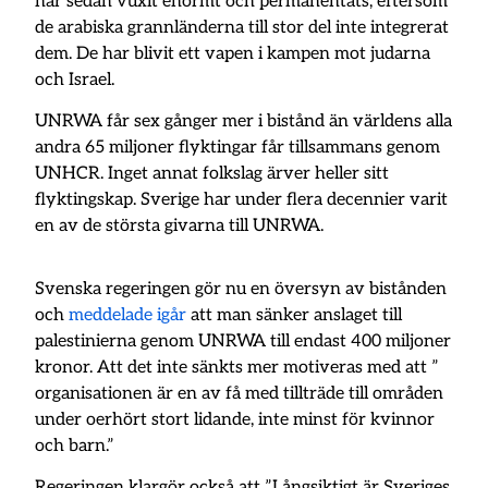
har sedan vuxit enormt och permanentats, eftersom
de arabiska grannländerna till stor del inte integrerat
dem. De har blivit ett vapen i kampen mot judarna
och Israel.
UNRWA får sex gånger mer i bistånd än världens alla
andra 65 miljoner flyktingar får tillsammans genom
UNHCR. Inget annat folkslag ärver heller sitt
flyktingskap. Sverige har under flera decennier varit
en av de största givarna till UNRWA.
Svenska regeringen gör nu en översyn av bistånden
och
meddelade igår
att man sänker anslaget till
palestinierna genom UNRWA till endast 400 miljoner
kronor. Att det inte sänkts mer motiveras med att ”
organisationen är en av få med tillträde till områden
under oerhört stort lidande, inte minst för kvinnor
och barn.”
Regeringen klargör också att ”Långsiktigt är Sveriges