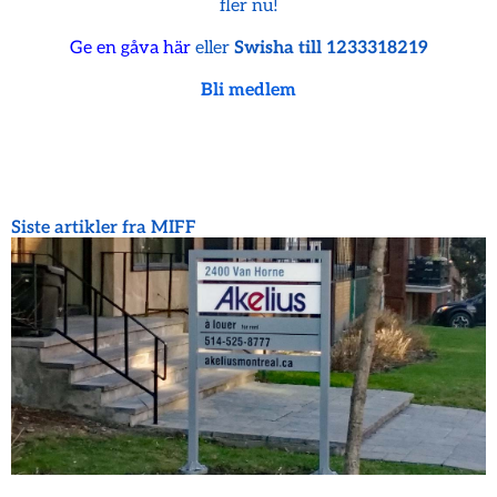
fler nu!
Ge en gåva här
eller
Swisha till 1233318219
Bli medlem
Siste artikler fra MIFF