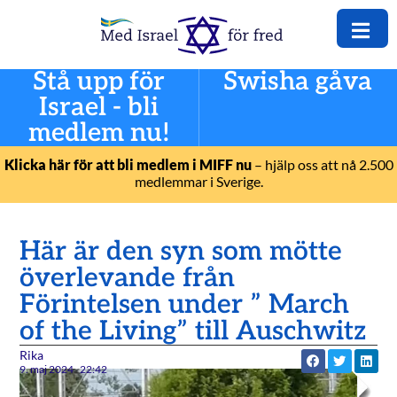
Stå upp för
Swisha gåva
Israel - bli
medlem nu!
Klicka här för att bli medlem i MIFF nu
– hjälp oss att nå 2.500
medlemmar i Sverige.
Här är den syn som mötte
överlevande från
Förintelsen under ” March
of the Living” till Auschwitz
Rika
9. maj 2024
22:42