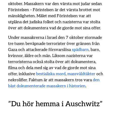
oktober. Massakern var den värsta mot judar sedan
Förintelsen – Förintelsen är det värsta brottet mot
mänskligheten. Målet med Förintelsen var att
utplåna det judiska folket och nazisterna var stolta
över att dokumentera vad de gjorde mot sina offer.
Under massakrerna i Israel den 7 oktober stormade
tre tusen beväpnade terrorister över gränsen från
Gaza och attackerade försvarslösa
spädbarn
, barn,
kvinnor, äldre och män. Liksom nazisterna var
terroristerna också stolta över att dokumentera,
filma och dela med sig av vad de gjorde mot sina
offer, inklusive
bestialiska mord
,
massvåldtäkter
och
nekrolifier. Faktum är att massakern tros vara
den
bäst dokumenterade massakern i historien
.
”Du hör hemma i Auschwitz”