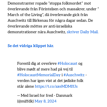
Demonstranter ropade ”stoppa folkmordet” mot
överlevande från Förintelsen och massakrer, under ”
March of the Living”, då överlevande gick från
Auschwitz till Birkenau för några dagar sedan. De
överlevande möttes av anti-israeliska
demonstrationer nära Auschwitz,
skriver Daily Mail.
Se det vidriga klippet här.
Forestil dig at overleve
#Holocaust
og
blive mødt af mere had på vej til
#HolocaustMemorialDay
i
#Auschwitz
-
verden har igen vist at det jødiske folk
står alene
https://t.co/axeMDMffJs
— Med Israel for fred - Danmark
(@miffdk)
May 8, 2024