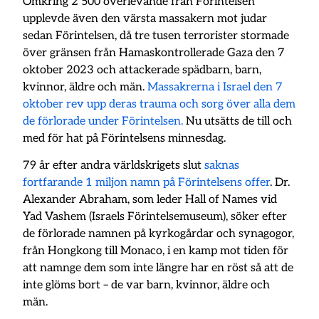
Omkring 2 500 överlevande från Förintelsen
upplevde även den värsta massakern mot judar
sedan Förintelsen, då tre tusen terrorister stormade
över gränsen från Hamaskontrollerade Gaza den 7
oktober 2023 och attackerade spädbarn, barn,
kvinnor, äldre och män.
Massakrerna i Israel den 7
oktober rev upp deras trauma och sorg över alla dem
de förlorade under Förintelsen.
Nu utsätts de till och
med för hat på Förintelsens minnesdag.
79 år efter andra världskrigets slut
saknas
fortfarande 1 miljon namn på Förintelsens offer
. Dr.
Alexander Abraham, som leder Hall of Names vid
Yad Vashem (Israels Förintelsemuseum), söker efter
de förlorade namnen på kyrkogårdar och synagogor,
från Hongkong till Monaco, i en kamp mot tiden för
att namnge dem som inte längre har en röst så att de
inte glöms bort – de var barn, kvinnor, äldre och
män.