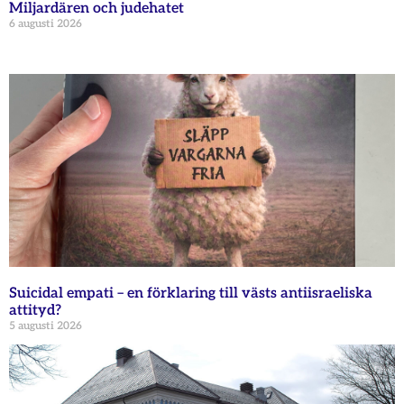
Miljardären och judehatet
6 augusti 2026
Suicidal empati – en förklaring till västs antiisraeliska
attityd?
5 augusti 2026