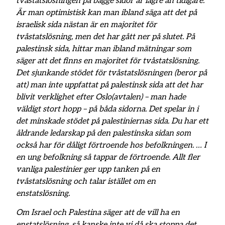
tvåstatslösningen på bägge sidor är lägre än tidigare.
Är man optimistisk kan man ibland säga att det på
israelisk sida nästan är en majoritet för
tvåstatslösning, men det har gått ner på slutet. På
palestinsk sida, hittar man ibland mätningar som
säger att det finns en majoritet för tvåstatslösning.
Det sjunkande stödet för tvåstatslösningen (beror på
att) man inte uppfattat på palestinsk sida att det har
blivit verklighet efter Oslo(avtalen) – man hade
väldigt stort hopp – på båda sidorna. Det spelar in i
det minskade stödet på palestiniernas sida. Du har ett
åldrande ledarskap på den palestinska sidan som
också har för dåligt förtroende hos befolkningen. … I
en ung befolkning så tappar de förtroende. Allt fler
vanliga palestinier ger upp tanken på en
tvåstatslösning och talar istället om en
enstatslösning.
Om Israel och Palestina säger att de vill ha en
enstatslösning, så kanske inte vi då ska stoppa det,