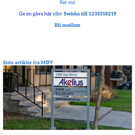
fler nu!
Ge en gåva här
eller
Swisha till 1233318219
Bli medlem
Siste artikler fra MIFF