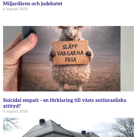
Miljardären och judehatet
6 augusti 2026
Suicidal empati – en förklaring till västs antiisraeliska
attityd?
5 augusti 2026