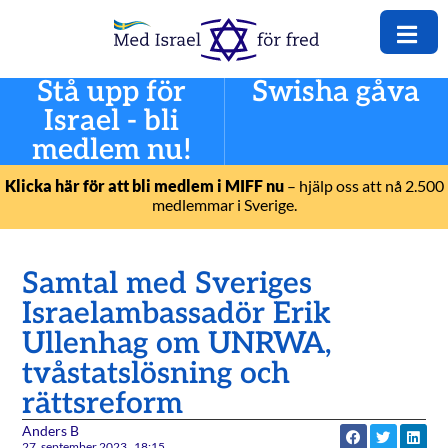
Stå upp för
Swisha gåva
Israel - bli
medlem nu!
Klicka här för att bli medlem i MIFF nu
– hjälp oss att nå 2.500
medlemmar i Sverige.
Samtal med Sveriges
Israelambassadör Erik
Ullenhag om UNRWA,
tvåstatslösning och
rättsreform
Anders B
27. september 2023
18:15